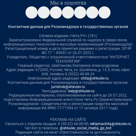
Мы в соцсетях
Контактные данные для Роскомнадзора и государственных органов
Сетевое издание «Чита.РУ» (18+)
Зарегистрировано Федеральной службой по надзору в сфере связи,
информационных технологий и массовых коммуникаций (Роскомнадзор)
Регистрационный номер и дата принятия решения о регистрации: ЭЛ №
ФС 77 – 83657 от 26.07.2022 г.
Учредитель: Общество с ограниченной ответственностью "ИНТЕРНЕТ
ТЕХНОЛОГИИ"
Главный редактор: Шайтанова Екатерина Александровна
Адрес редакции: 672000, Россия, Чита, ул. Балябина, д. 13, 6 этаж, офис
608, телефон 8 (3022) 40-08-24
Электронный адрес редакции:
chita@shkulev.ru
Контактные данные для Роскомнадзора и государственных органов:
juristnsk@shkulev.ru
Техподдержка:
help@shkulev.ru
Редакционные материалы, опубликованные на сайте до 26.07.2022,
подготовлены Информационным агентством Чита.Ру (Зарегистрировано
Роскомнадзором - Свидетельство о регистрации средства массовой
информации ИА №ФС 77-71394 от 17 октября 2017 года)
РЕКЛАМА НА САЙТЕ
Связаться с отделом продаж: 8 (30-22) 40-08-90,
reklamachita@shkulev.ru
Чат-бот в телеграм:
@shkulev_social_media_gp_bot
Редакция сайта не несет ответственности за достоверность