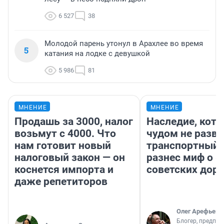
6 527
38
Молодой парень утонул в Арахлее во время
5
катания на лодке с девушкой
5 986
81
МНЕНИЕ
МНЕНИЕ
Продашь за 3000, налог
Наследие, кото
возьмут с 4000. Что
чудом не разва
нам готовит новый
транспортный 
налоговый закон — он
разнес миф о 
коснется импорта и
советских доро
даже репетиторов
Олег Арефьев
Блогер, предпри