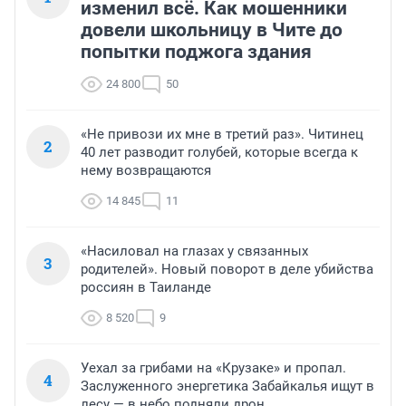
изменил всё. Как мошенники
довели школьницу в Чите до
попытки поджога здания
24 800
50
«Не привози их мне в третий раз». Читинец
2
40 лет разводит голубей, которые всегда к
нему возвращаются
14 845
11
«Насиловал на глазах у связанных
3
родителей». Новый поворот в деле убийства
россиян в Таиланде
8 520
9
Уехал за грибами на «Крузаке» и пропал.
4
Заслуженного энергетика Забайкалья ищут в
лесу — в небо подняли дрон