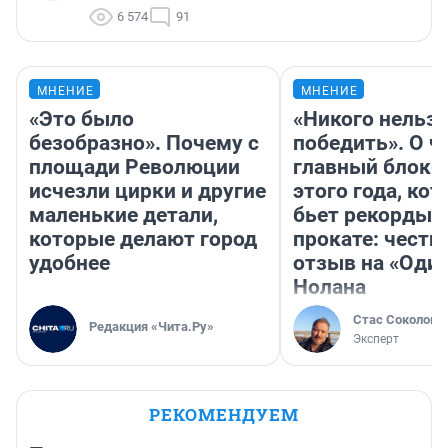
6 574
91
МНЕНИЕ
МНЕНИЕ
«Это было
«Никого нельз
безобразно». Почему с
победить». О ч
площади Революции
главный блокб
исчезли цирки и другие
этого года, ко
маленькие детали,
бьет рекорды 
которые делают город
прокате: честн
удобнее
отзыв на «Оди
Нолана
Стас Соколов
Редакция «Чита.Ру»
Эксперт
РЕКОМЕНДУЕМ