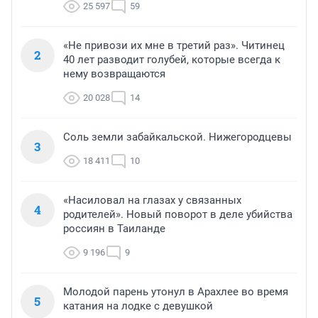
25 597
59
«Не привози их мне в третий раз». Читинец
2
40 лет разводит голубей, которые всегда к
нему возвращаются
20 028
14
Соль земли забайкальской. Нижегородцевы
3
18 411
10
«Насиловал на глазах у связанных
4
родителей». Новый поворот в деле убийства
россиян в Таиланде
9 196
9
Молодой парень утонул в Арахлее во время
5
катания на лодке с девушкой