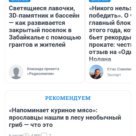
Светящиеся лавочки,
«Никого нельз
3D‑памятник и бассейн
победить». О ч
— как развивается
главный блокб
закрытый поселок в
этого года, ко
Забайкалье с помощью
бьет рекорды 
грантов и жителей
прокате: честн
отзыв на «Оди
Нолана
Команда проекта
Стас Соколов
«Редколлегия»
Эксперт
РЕКОМЕНДУЕМ
«Напоминает куриное мясо»:
ярославцы нашли в лесу необычный
гриб — что это
6 часов
4 900
7