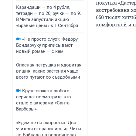
покупка «Дасте
Карандаши — по 4 рубля,
востребована хот
тетради — по 20, ручки — по 9.
650 тысяч хетч
В Чите запустили акцию
комфортной и п
«Бравые цены» к 1 Сентября
«Не просто слух»: Федору
Бондарчуку приписывают
новый роман — с кем
Опасная петрушка и ядовитая
вишня: какие растения чаще
всего путают со съедобными
Круче сюжета любого
сериала: посмотрите, что
стало с актерами «Санта-
Барбары»
«Едем не на скорость». Два
учителя отправились из Читы
до Байкала на велосипедах