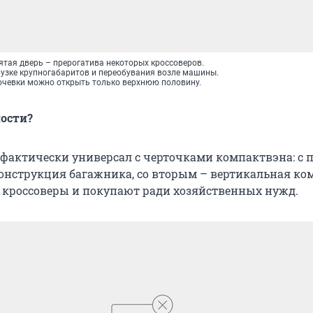
 пятая дверь – прерогатива некоторых кроссоверов.
рузке крупногабаритов и переобувания возле машины.
чевки можно открыть только верхнюю половину.
ости?
о фактически универсал с черточками компактвэна: с
онструкция багажника, со вторым – вертикальная ко
о кроссоверы и покупают ради хозяйственных нужд.