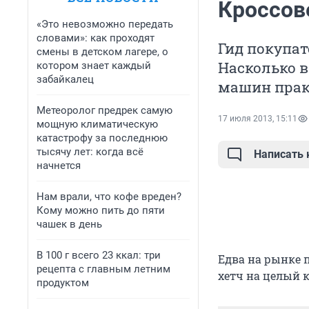
Кроссов
«Это невозможно передать
словами»: как проходят
Гид покупат
смены в детском лагере, о
Насколько в
котором знает каждый
забайкалец
машин прак
Метеоролог предрек самую
17 июля 2013, 15:11
мощную климатическую
катастрофу за последнюю
тысячу лет: когда всё
Написать
начнется
Нам врали, что кофе вреден?
Кому можно пить до пяти
чашек в день
В 100 г всего 23 ккал: три
Едва на рынке п
рецепта с главным летним
хетч на целый к
продуктом