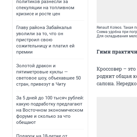
политиков разнесли за
спекуляции на топливном
кризисе и росте цен
Главу района Забайкалья
Renault Koleos. Такая
Схема удобна при пог
уволили за то, что он
Для складывания мело
пристроил свою
сожительницу и платил ей
Гимн практичн
премии
Золотой дракон и
Кроссовер – эт
пятиметровые куклы —
роднит общая к
световое шоу, объехавшее 50
салона. Нередк
стран, привезут в Читу
За 5 дней до 100 тысяч рублей:
какую подработку предлагают
на Восточном экономическом
форуме и сколько за что
обещают
Подарок на 18-летие от