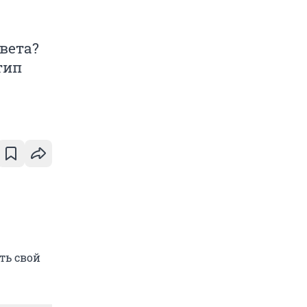
света?
тип
ть свой