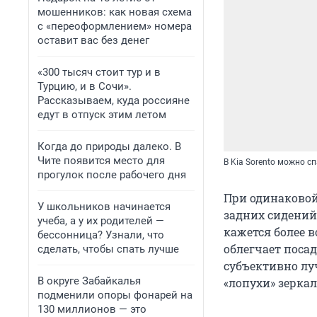
мошенников: как новая схема
с «переоформлением» номера
оставит вас без денег
«300 тысяч стоит тур и в
Турцию, и в Сочи».
Рассказываем, куда россияне
едут в отпуск этим летом
Когда до природы далеко. В
Чите появится место для
В Kia Sorento можно сп
прогулок после рабочего дня
При одинаковой
У школьников начинается
задних сидений 
учеба, а у их родителей —
кажется более 
бессонница? Узнали, что
облегчает посад
сделать, чтобы спать лучше
субъективно луч
В округе Забайкалья
«лопухи» зеркал
подменили опоры фонарей на
130 миллионов — это