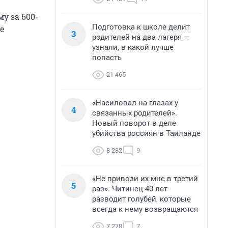
му за 600-
Подготовка к школе делит
е
3
родителей на два лагеря —
узнали, в какой лучше
попасть
21 465
«Насиловал на глазах у
4
связанных родителей».
Новый поворот в деле
убийства россиян в Таиланде
8 282
9
«Не привози их мне в третий
5
раз». Читинец 40 лет
разводит голубей, которые
всегда к нему возвращаются
7 278
7