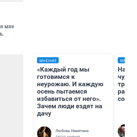
ся мне
ь,
МНЕНИЕ
МНЕНИ
«Каждый год мы
Насле
готовимся к
чудом
неурожаю. И каждую
транс
осень пытаемся
разне
избавиться от него».
совет
Зачем люди ездят на
дачу
Любовь Никитина
Автор мнения