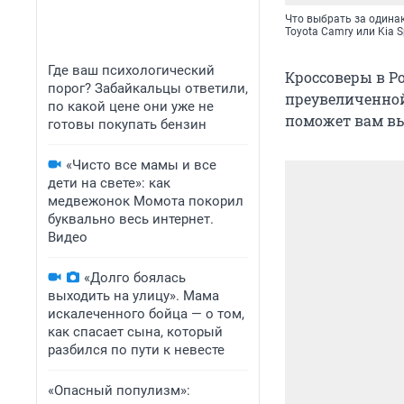
Что выбрать за одинак
Toyota Camry или Kia S
Где ваш психологический
Кроссоверы в Ро
порог? Забайкальцы ответили,
преувеличенной
по какой цене они уже не
поможет вам вы
готовы покупать бензин
«Чисто все мамы и все
дети на свете»: как
медвежонок Момота покорил
буквально весь интернет.
Видео
«Долго боялась
выходить на улицу». Мама
искалеченного бойца — о том,
как спасает сына, который
разбился по пути к невесте
«Опасный популизм»: