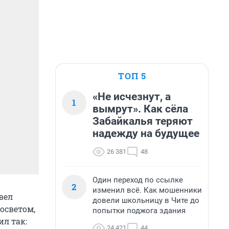
ТОП 5
«Не исчезнут, а
1
вымрут». Как сёла
Забайкалья теряют
надежду на будущее
26 381
48
Один переход по ссылке
2
изменил всё. Как мошенники
вел
довели школьницу в Чите до
осветом,
попытки поджога здания
ил так:
24 421
44