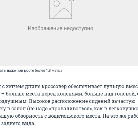
ать даже при росте более 1,8 метра
 с хетчем длине кроссовер обеспечивает лучшую вме
– больше места перед коленями, больше над головой,
воздушным. Высокое расположение сидений зачастую
ку в салон (не надо «проваливаться», как в легковушка
шую обзорность с водительского места. На это же ра
 заднего вида.