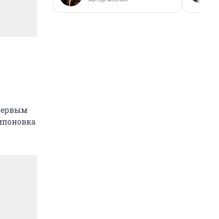
 первым
мпоновка