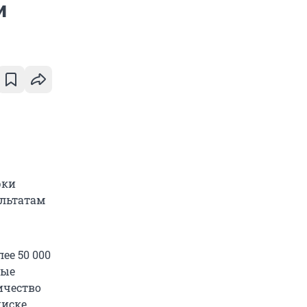
и
рки
ультатам
ее 50 000
ные
личество
писке