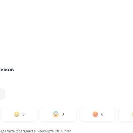
ряков
г
0
0
0
ыделите фрагмент и нажмите Ctrl+Enter