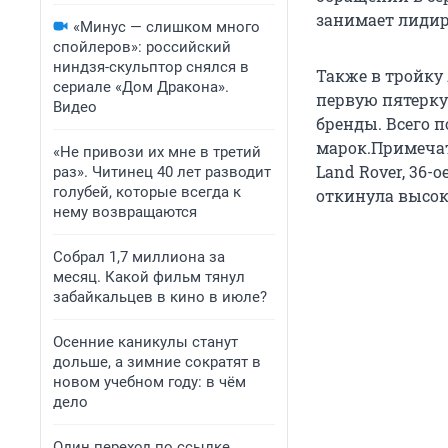
занимает лидир
«Минус — слишком много
спойлеров»: российский
ниндзя-скульптор снялся в
Также в тройку 
сериале «Дом Дракона».
первую пятерку
Видео
бренды. Всего 
марок.Примечате
«Не привози их мне в третий
Land Rover, 36-
раз». Читинец 40 лет разводит
голубей, которые всегда к
откинула высок
нему возвращаются
Собрал 1,7 миллиона за
месяц. Какой фильм тянул
забайкальцев в кино в июле?
Осенние каникулы станут
дольше, а зимние сократят в
новом учебном году: в чём
дело
Один переход по ссылке