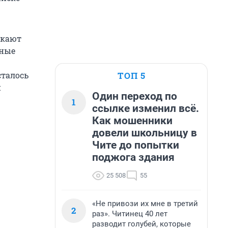
ыкают
ьные
ТОП 5
сталось
и
Один переход по
1
ссылке изменил всё.
Как мошенники
довели школьницу в
Чите до попытки
поджога здания
25 508
55
«Не привози их мне в третий
2
раз». Читинец 40 лет
разводит голубей, которые