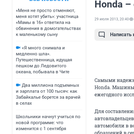
Honda –
«Меня не просто отменяют,
меня хотят убить»: участница
29 июля 2013, 20:40
«Мамы в 16» ответила на
обвинения в домогательствах
к маленькому сыну
Написать
«Я много снимала и
медленно шла».
Путешественница, идущая
пешком до Ледовитого
океана, побывала в Чите
Самыми надежн
Два миллиона подъемных
Honda. Машины 
и зарплата от 100 тысяч: как
ежегодного исс
Забайкалье борется за врачей
в селах
Для составлени
Школьники начнут учиться по
автовладельцев
новой программе: что
автомобили в во
изменится с 1 сентября
обращений в се