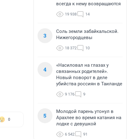
всегда к нему возвращаются
19 938
14
Соль земли забайкальской.
3
Нижегородцевы
18 372
10
«Насиловал на глазах у
4
связанных родителей».
Новый поворот в деле
убийства россиян в Таиланде
9 176
9
Молодой парень утонул в
5
Арахлее во время катания на
0
лодке с девушкой
6 542
91