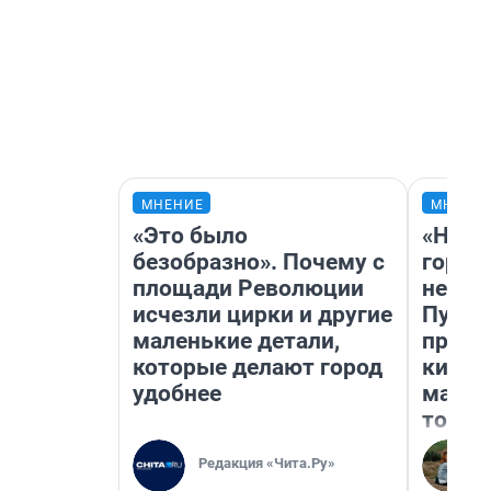
МНЕНИЕ
МНЕНИ
«Это было
«Нет 
безобразно». Почему с
городо
площади Революции
недоф
исчезли цирки и другие
Путеш
маленькие детали,
проех
которые делают город
килом
удобнее
машин
того
Редакция «Чита.Ру»