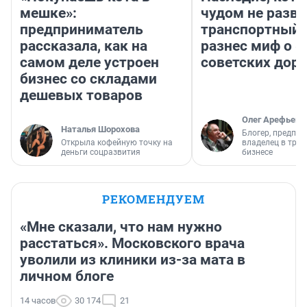
мешке»:
чудом не разва
предприниматель
транспортный 
рассказала, как на
разнес миф о 
самом деле устроен
советских доро
бизнес со складами
дешевых товаров
Олег Арефьев
Наталья Шорохова
Блогер, предпри
Открыла кофейную точку на
владелец в тра
деньги соцразвития
бизнесе
РЕКОМЕНДУЕМ
«Мне сказали, что нам нужно
расстаться». Московского врача
уволили из клиники из-за мата в
личном блоге
14 часов
30 174
21