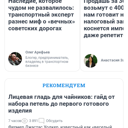
Наследие, которое
Продашь за 300
чудом не развалилось:
возьмут с 4000
транспортный эксперт
нам готовит н
разнес миф о «вечных»
налоговый зако
советских дорогах
коснется импор
даже репетито
Олег Арефьев
Блогер, предприниматель,
Анастасия Зав
владелец в транспортном
бизнесе
РЕКОМЕНДУЕМ
Лицевая гладь для чайников: гайд от
набора петель до первого готового
изделия
7 часов
3 891
Обсудить
Фермер Джастас Уолкер, известный как «веселый