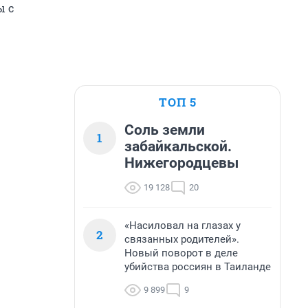
ы с
ТОП 5
Соль земли
1
забайкальской.
Нижегородцевы
19 128
20
«Насиловал на глазах у
2
связанных родителей».
Новый поворот в деле
убийства россиян в Таиланде
9 899
9