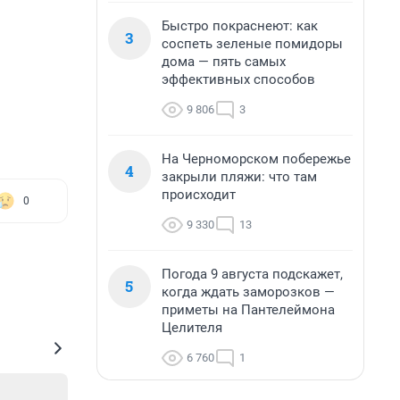
Быстро покраснеют: как
3
соспеть зеленые помидоры
дома — пять самых
эффективных способов
9 806
3
На Черноморском побережье
4
закрыли пляжи: что там
происходит
0
9 330
13
Погода 9 августа подскажет,
5
когда ждать заморозков —
приметы на Пантелеймона
Целителя
6 760
1