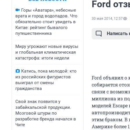
Ford отз
Горы «Аватара», небесные
врата и город водопадов. Что
30 мая 2014, 12:57
обязательно стоит увидеть в
Китае: рейтинг бывалого
путешественника
Написать
Миру угрожают новые вирусы
и глобальная климатическая
катастрофа: итоги недели
Катись, пока молодой: кто
из российских фигуристов
Ford объявил о
выиграл от смены
собирается отоз
гражданства
связи с возмож
миллиона из по
Свой знак появится у
моделей Escape 
забайкальской продукции.
автопроизводит
Мозговой штурм по
разработке бренда начался в
этим браком. В
Чите
Америке более 