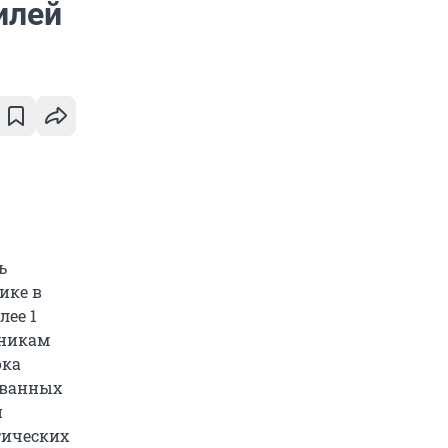
илей
ь
ике в
лее 1
жникам
ока
званных
й
тических