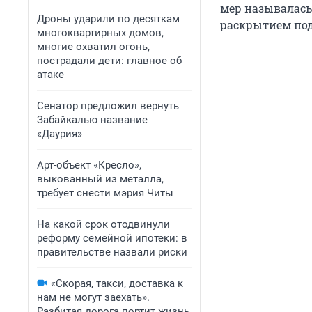
мер называлась
Дроны ударили по десяткам
раскрытием под
многоквартирных домов,
многие охватил огонь,
пострадали дети: главное об
атаке
Сенатор предложил вернуть
Забайкалью название
«Даурия»
Арт-объект «Кресло»,
выкованный из металла,
требует снести мэрия Читы
На какой срок отодвинули
реформу семейной ипотеки: в
правительстве назвали риски
«Скорая, такси, доставка к
нам не могут заехать».
Разбитая дорога портит жизнь