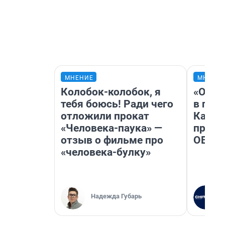
МНЕНИЕ
МНЕНИ
Колобок-колобок, я
«Огра
тебя боюсь! Ради чего
в гол
отложили прокат
Как в
«Человека-паука» —
профе
отзыв о фильме про
ОВЗ
«человека-булку»
Надежда Губарь