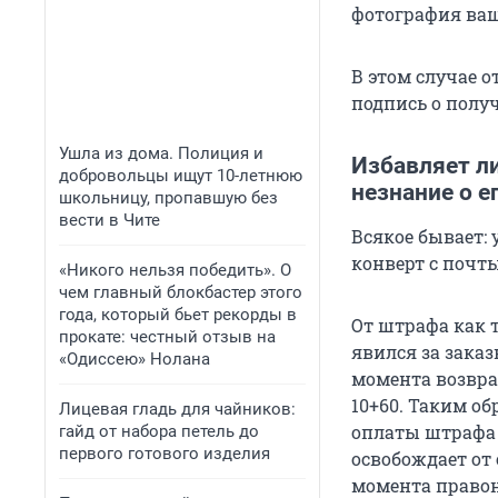
фотография ва
В этом случае о
подпись о полу
Ушла из дома. Полиция и
Избавляет ли
добровольцы ищут 10-летнюю
незнание о е
школьницу, пропавшую без
вести в Чите
Всякое бывает:
конверт с почты
«Никого нельзя победить». О
чем главный блокбастер этого
года, который бьет рекорды в
От штрафа как т
прокате: честный отзыв на
явился за заказ
«Одиссею» Нолана
момента возвра
10+60. Таким о
Лицевая гладь для чайников:
оплаты штрафа 
гайд от набора петель до
первого готового изделия
освобождает от 
момента правон