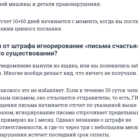
шей машины и детали правонарушения.
тсчет 10+60 дней начинается с момента, когда вы пост
чении ценного послания.
 от штрафа игнорирование «письма счастья
го существовании?
 уведомление вынули из ящика, или вы поленились за
. Многие вообще делают вид, что ничего не получали.
акового это не избавляет. Если в течение 30 суток чел
ным письмом, оно отсылается отправителю, то есть, Г
щения письма начинается отсчет по указанной выше 
бразом, игнорирование письма отсрочивает предельн
примерно на 1 месяц. Однако незнание о штрафе не
ответственности, и где-то через три с небольшим меся
арушения истечет последний срок оплаты.