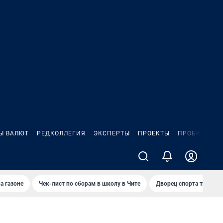
Ы ВАЛЮТ
РЕДКОЛЛЕГИЯ
ЭКСПЕРТЫ
ПРОЕКТЫ
ПРОБКИ
ИГ
а газоне
Чек-лист по сборам в школу в Чите
Дворец спорта требую