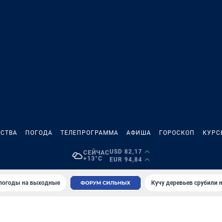
СТВА
ПОГОДА
ТЕЛЕПРОГРАММА
АФИША
ГОРОСКОП
КУРС
USD 82,17
СЕЙЧАС
+13°C
EUR 94,84
 погоды на выходные
Кучу деревьев срубили н