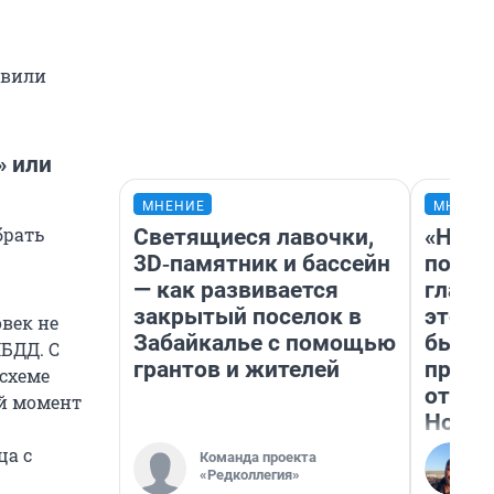
авили
» или
МНЕНИЕ
МНЕНИ
брать
Светящиеся лавочки,
«Нико
3D‑памятник и бассейн
побед
— как развивается
главн
закрытый поселок в
этого
овек не
Забайкалье с помощью
бьет 
ИБДД. С
грантов и жителей
прока
схеме
отзыв
ый момент
Нолан
ца с
Команда проекта
«Редколлегия»