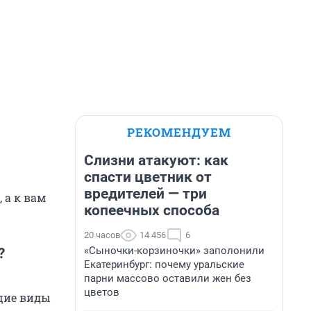
РЕКОМЕНДУЕМ
Слизни атакуют: как
спасти цветник от
вредителей — три
 а к вам
копеечных способа
20 часов
14 456
6
«Сыночки-корзиночки» заполонили
?
Екатеринбург: почему уральские
парни массово оставили жен без
цветов
щие виды