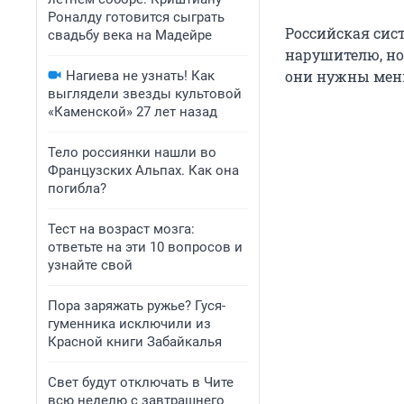
Роналду готовится сыграть
Российская сис
свадьбу века на Мадейре
нарушителю, но
они нужны мень
Нагиева не узнать! Как
выглядели звезды культовой
«Каменской» 27 лет назад
Тело россиянки нашли во
Французских Альпах. Как она
погибла?
Тест на возраст мозга:
ответьте на эти 10 вопросов и
узнайте свой
Пора заряжать ружье? Гуся-
гуменника исключили из
Красной книги Забайкалья
Свет будут отключать в Чите
всю неделю с завтрашнего