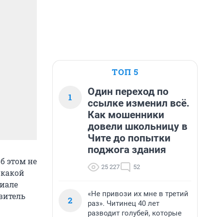
ТОП 5
Один переход по
1
ссылке изменил всё.
Как мошенники
довели школьницу в
Чите до попытки
поджога здания
б этом не
25 227
52
 какой
риале
«Не привози их мне в третий
витель
2
раз». Читинец 40 лет
разводит голубей, которые