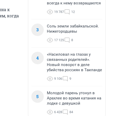
всегда к нему возвращаются
нна к
19 787
12
ем, когда
Соль земли забайкальской.
3
Нижегородцевы
17 125
8
«Насиловал на глазах у
4
связанных родителей».
Новый поворот в деле
убийства россиян в Таиланде
9 106
9
Молодой парень утонул в
5
Арахлее во время катания на
лодке с девушкой
6 428
84