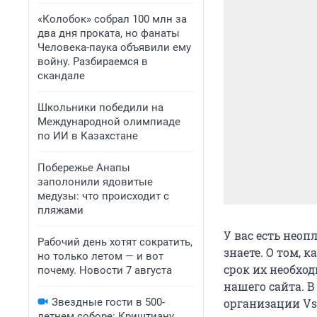
«Колобок» собрал 100 млн за
два дня проката, но фанаты
Человека-паука объявили ему
войну. Разбираемся в
скандале
Школьники победили на
Международной олимпиаде
по ИИ в Казахстане
Побережье Анапы
заполонили ядовитые
медузы: что происходит с
пляжами
У вас есть неоп
Рабочий день хотят сократить,
знаете. О том,
но только летом — и вот
срок их необход
почему. Новости 7 августа
нашего сайта. 
Звездные гости в 500-
организации Vse
летнем соборе: Криштиану