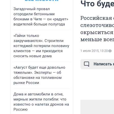
Что буд
Загадочный провал
огородили бетонными
Российская 
блоками в Чите — он «радует»
слезоточив
водителей больше полугода
окрыситься 
«Гайки только
меньше всег
закручиваются». Строители
коттеджей потеряли половину
клиентов — им приходится
1 июля 2015, 13:20
сносить новые дома
Написать
«Август будет еще довольно
тяжелым». Эксперты — об
обстановке на топливном
рынке России
Дома и автомобили в огне,
мирные жители погибли: что
известно о налетах дронов на
Россию