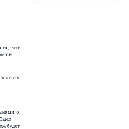
ие, есть
фом вы
вас есть
мами, о
 Само
нем будет