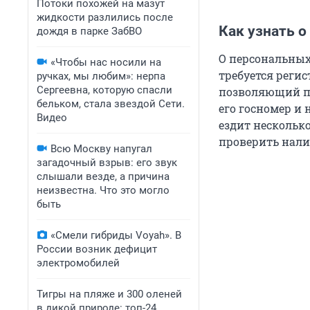
Потоки похожей на мазут
жидкости разлились после
Как узнать о
дождя в парке ЗабВО
О персональных
«Чтобы нас носили на
требуется регис
ручках, мы любим»: нерпа
Сергеевна, которую спасли
позволяющий пр
бельком, стала звездой Сети.
его госномер и 
Видео
ездит нескольк
проверить нали
Всю Москву напугал
загадочный взрыв: его звук
слышали везде, а причина
неизвестна. Что это могло
быть
«Смели гибриды Voyah». В
России возник дефицит
электромобилей
Тигры на пляже и 300 оленей
в дикой природе: топ-24