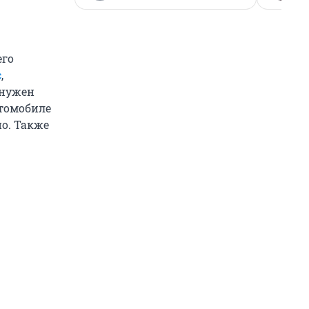
его
с
,
 нужен
втомобиле
о. Также