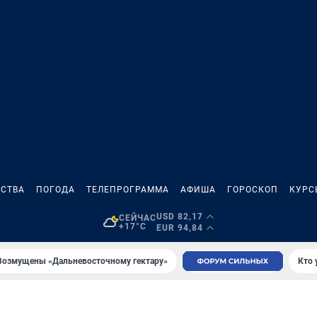
СТВА
ПОГОДА
ТЕЛЕПРОГРАММА
АФИША
ГОРОСКОП
КУРС
USD 82,17
СЕЙЧАС
+17°C
EUR 94,84
Возмущены «Дальневосточному гектару»
Кто 