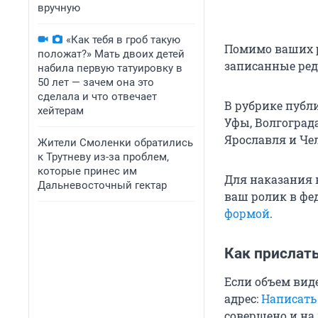
вручную
«Как тебя в гроб такую
Помимо ваших р
положат?» Мать двоих детей
записанные ре
набила первую татуировку в
50 лет — зачем она это
сделала и что отвечает
В рубрике публ
хейтерам
Уфы, Волгограда
Ярославля и Че
Жители Смоленки обратились
к Трутневу из-за проблем,
которые принес им
Для наказания 
Дальневосточный гектар
ваш ролик в ф
формой
.
Как прислат
Если объем вид
адрес:
Написать
совершено и на