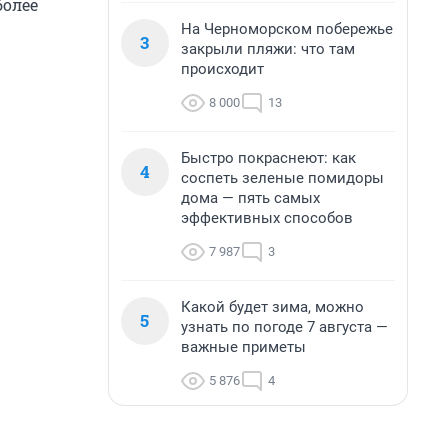
более
На Черноморском побережье
3
закрыли пляжи: что там
происходит
8 000
13
Быстро покраснеют: как
4
соспеть зеленые помидоры
дома — пять самых
эффективных способов
7 987
3
Какой будет зима, можно
5
узнать по погоде 7 августа —
важные приметы
5 876
4