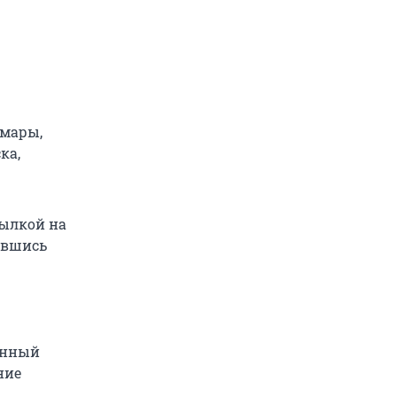
амары,
ка,
сылкой на
авшись
онный
ние