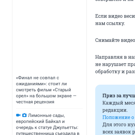
Если видео веси
нам ссылку.
Снимайте видео
Направляя в наш
не нарушает пра
обработку и раз
«Финал не совпал с
ожиданиями»: стоит ли
смотреть фильм «Старый
Приз за лучш
орел» на большом экране —
честная рецензия
Каждый меся
редакции.
Лимонные сады,
Положение о
европейский Байкал и
Для этого ну
очередь к статуе Джульетты:
всех заявок 
путешественница съездила в