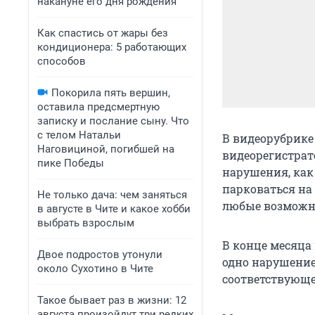
накануне его дня рождения
Как спастись от жары без
кондиционера: 5 работающих
способов
Покорила пять вершин,
оставила предсмертную
записку и послание сыну. Что
с телом Натальи
В видеорубрике
Наговициной, погибшей на
видеорегистрато
пике Победы
нарушения, как
парковаться на
Не только дача: чем заняться
любые возможн
в августе в Чите и какое хобби
выбрать взрослым
В конце месяца
Двое подростов утонули
одно нарушение
около Сухотино в Чите
соответствующе
Такое бывает раз в жизни: 12
августа произойдут три редких