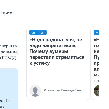
ишлите
МНЕНИЕ
МНЕНИ
«Надо радоваться, не
«Нет 
надо напрягаться».
городо
товерным,
Почему зумеры
недоф
ирование,
перестали стремиться
Путеш
в ГИБДД.
к успеху
проех
килом
машин
того
Станислав Ринчиндабаев
н. Из
и»