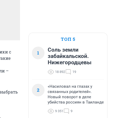
ТОП 5
Соль земли
ики с
1
забайкальской.
такие
Нижегородцевы
ли –
18 892
19
«Насиловал на глазах у
2
 выбрать
связанных родителей».
Новый поворот в деле
убийства россиян в Таиланде
9 351
9