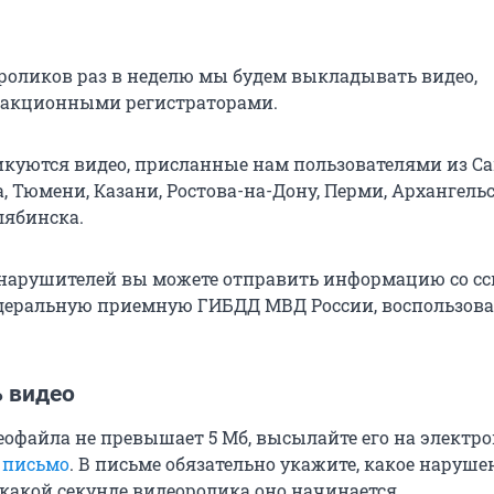
оликов раз в неделю мы будем выкладывать видео,
дакционными регистраторами.
икуются видео, присланные нам пользователями из С
, Тюмени, Казани, Ростова-на-Дону, Перми, Архангельс
лябинска.
нарушителей вы можете отправить информацию со с
едеральную приемную ГИБДД МВД России, воспользов
ь видео
еофайла не превышает 5 Мб, высылайте его на электр
 письмо
. В письме обязательно укажите, какое наруше
 какой секунде видеоролика оно начинается.