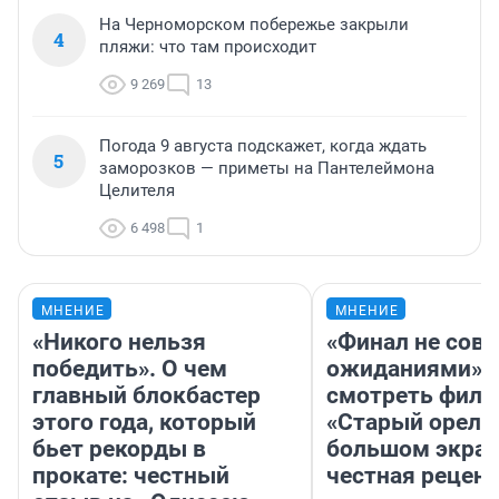
На Черноморском побережье закрыли
4
пляжи: что там происходит
9 269
13
Погода 9 августа подскажет, когда ждать
5
заморозков — приметы на Пантелеймона
Целителя
6 498
1
МНЕНИЕ
МНЕНИЕ
«Никого нельзя
«Финал не совп
победить». О чем
ожиданиями»: 
главный блокбастер
смотреть фил
этого года, который
«Старый орел» 
бьет рекорды в
большом экран
прокате: честный
честная рецен