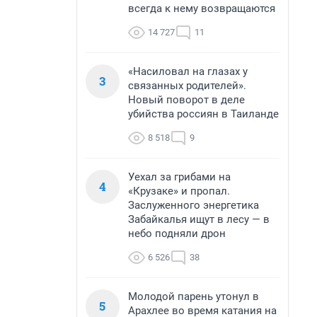
всегда к нему возвращаются
14 727
11
«Насиловал на глазах у
3
связанных родителей».
Новый поворот в деле
убийства россиян в Таиланде
8 518
9
Уехал за грибами на
4
«Крузаке» и пропал.
Заслуженного энергетика
Забайкалья ищут в лесу — в
небо подняли дрон
6 526
38
Молодой парень утонул в
5
Арахлее во время катания на