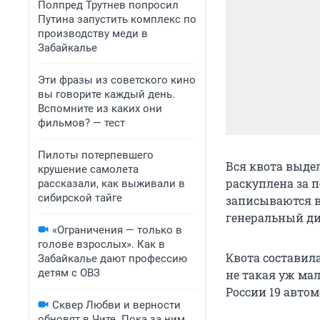
Полпред Трутнев попросил
Путина запустить комплекс по
производству меди в
Забайкалье
Эти фразы из советского кино
вы говорите каждый день.
Вспомните из каких они
фильмов? — тест
Пилоты потерпевшего
Вся квота выде
крушение самолета
раскуплена за 
рассказали, как выживали в
сибирской тайге
записываются в 
генеральный ди
«Ограничения — только в
голове взрослых». Как в
Квота составил
Забайкалье дают профессию
детям с ОВЗ
не такая уж мал
России 19 автом
Сквер Любви и верности
обновят в Чите. Пока за ним