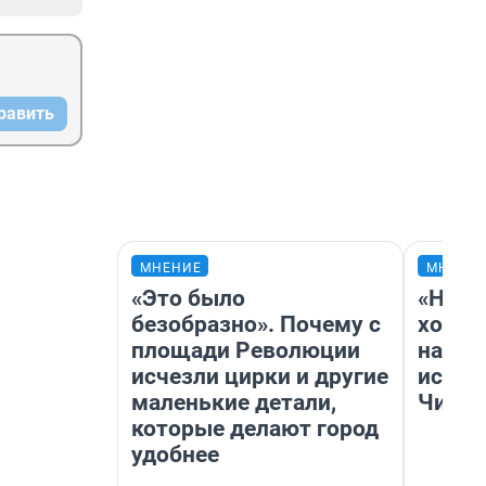
равить
МНЕНИЕ
МНЕНИ
«Это было
«Нача
безобразно». Почему с
хозяи
площади Революции
навод
исчезли цирки и другие
истор
маленькие детали,
Читы
которые делают город
удобнее