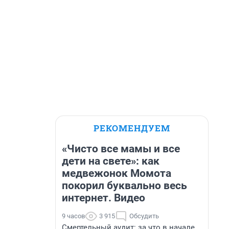
РЕКОМЕНДУЕМ
«Чисто все мамы и все
дети на свете»: как
медвежонок Момота
покорил буквально весь
интернет. Видео
9 часов
3 915
Обсудить
Смертельный аудит: за что в начале