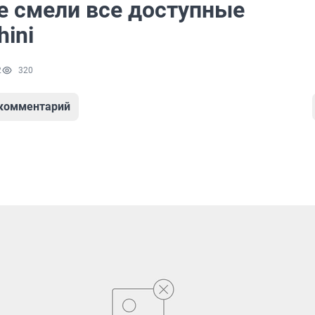
е смели все доступные
ini
2
320
 комментарий