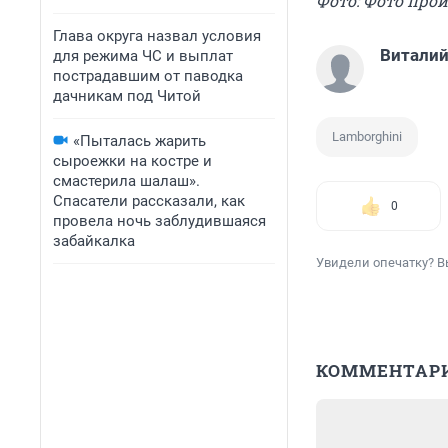
Фото: Фото про
Глава округа назвал условия
Виталий
для режима ЧС и выплат
пострадавшим от паводка
дачникам под Читой
Lamborghini
«Пыталась жарить
сыроежки на костре и
смастерила шалаш».
Спасатели рассказали, как
0
провела ночь заблудившаяся
забайкалка
Увидели опечатку? В
КОММЕНТАР