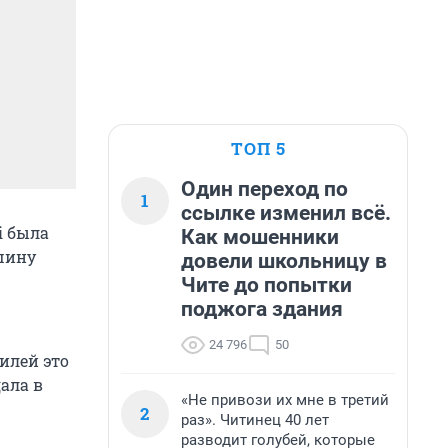
ТОП 5
Один переход по
1
ссылке изменил всё.
i была
Как мошенники
шину
довели школьницу в
Чите до попытки
поджога здания
24 796
50
илей это
дала в
«Не привози их мне в третий
2
раз». Читинец 40 лет
разводит голубей, которые