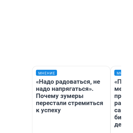
МНЕНИЕ
МНЕНИ
«Надо радоваться, не
«Поку
надо напрягаться».
мешке
Почему зумеры
предп
перестали стремиться
расска
к успеху
самом
бизне
дешев