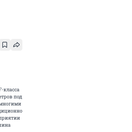
F-класса
етров под
о многими
адиционно
дприятии
ашина