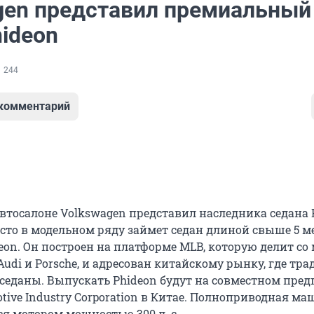
gen представил премиальный
hideon
244
 комментарий
втосалоне Volkswagen представил наследника седана 
есто в модельном ряду займет седан длиной свыше 5 м
eon. Он построен на платформе MLB, которую делит с
udi и Porsche, и адресован китайскому рынку, где тр
седаны. Выпускать Phideon будут на совместном пре
tive Industry Corporation в Китае. Полноприводная м
ся мотором мощностью 300 л. с.