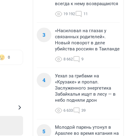
всегда к нему возвращаются
19 192
11
«Насиловал на глазах у
3
связанных родителей».
Новый поворот в деле
убийства россиян в Таиланде
0
8 662
9
Уехал за грибами на
4
«Крузаке» и пропал.
Заслуженного энергетика
Забайкалья ищут в лесу — в
небо подняли дрон
6 633
39
Молодой парень утонул в
5
Арахлее во время катания на