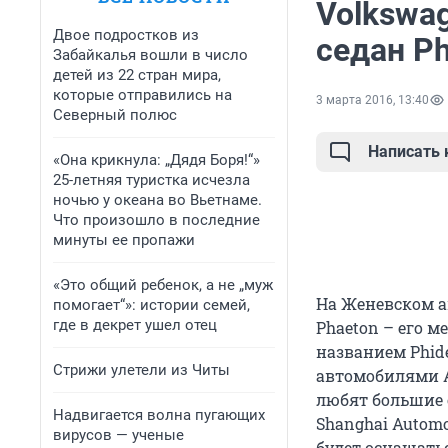
Volkswa
Двое подростков из
седан P
Забайкалья вошли в число
детей из 22 стран мира,
которые отправились на
3 марта 2016, 13:40
Северный полюс
Написать
«Она крикнула: „Дядя Боря!“»
25-летняя туристка исчезла
ночью у океана во Вьетнаме.
Что произошло в последние
минуты ее пропажи
«Это общий ребенок, а не „муж
На Женевском а
помогает“»: истории семей,
где в декрет ушел отец
Phaeton – его м
названием Phid
Стрижи улетели из Читы
автомобилями A
любят большие 
Надвигается волна пугающих
Shanghai Automo
вирусов — ученые
будет оснащать