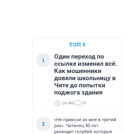
ТОП 5
Один переход по
1
ссылке изменил всё.
Как мошенники
довели школьницу в
Чите до попытки
поджога здания
24 960
51
«Не привози их мне в третий
2
раз». Читинец 40 лет
разводит голубей, которые