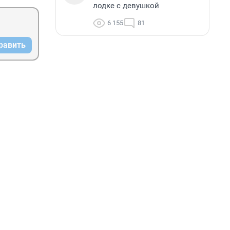
лодке с девушкой
6 155
81
равить