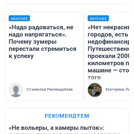
МНЕНИЕ
МНЕНИЕ
«Надо радоваться, не
«Нет некрасив
надо напрягаться».
городов, есть
Почему зумеры
недофинансиро
перестали стремиться
Путешественн
к успеху
проехали 2000
километров по 
машине — стои
того
Станислав Ринчиндабаев
Екатерина Лит
РЕКОМЕНДУЕМ
«Не вольеры, а камеры пыток»: