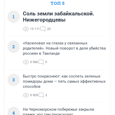
ТОП 5
Соль земли забайкальской.
1
Нижегородцевы
19 171
20
«Насиловал на глазах у связанных
2
родителей». Новый поворот в деле убийства
россиян в Таиланде
9 986
9
Быстро покраснеют: как соспеть зеленые
3
помидоры дома — пять самых эффективных
способов
9 909
3
На Черноморском побережье закрыли
4
пляжи: что там происходит