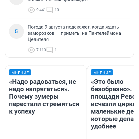
9 441
13
Погода 9 августа подскажет, когда ждать
5
заморозков — приметы на Пантелеймона
Целителя
7 113
1
МНЕНИЕ
МНЕНИЕ
«Надо радоваться, не
«Это было
надо напрягаться».
безобразно». П
Почему зумеры
площади Рево
перестали стремиться
исчезли цирки 
к успеху
маленькие дет
которые делаю
удобнее