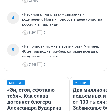
21 466
«Насиловал на глазах у связанных
4
родителей». Новый поворот в деле убийства
россиян в Таиланде
8 291
9
«Не привози их мне в третий раз». Читинец
5
40 лет разводит голубей, которые всегда к
нему возвращаются
7 448
9
МНЕНИЕ
МНЕНИЕ
«Эй, стой, сфоткаю
Два миллиона
тебя». Как слава
подъемных и з
догоняет блогера
от 100 тысяч: 
Александра Бударина
Забайкалье бор