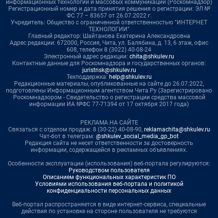
информационных технологий и массовых коммуникаций (Роскомнадзор)
Регистрационный номер и дата принятия решения о регистрации: ЭЛ №
ФС 77 – 83657 от 26.07.2022 г.
Учредитель: Общество с ограниченной ответственностью "ИНТЕРНЕТ
ТЕХНОЛОГИИ"
Главный редактор: Шайтанова Екатерина Александровна
Адрес редакции: 672000, Россия, Чита, ул. Балябина, д. 13, 6 этаж, офис
608, телефон 8 (3022) 40-08-24
Электронный адрес редакции:
chita@shkulev.ru
Контактные данные для Роскомнадзора и государственных органов:
juristnsk@shkulev.ru
Техподдержка:
help@shkulev.ru
Редакционные материалы, опубликованные на сайте до 26.07.2022,
подготовлены Информационным агентством Чита.Ру (Зарегистрировано
Роскомнадзором - Свидетельство о регистрации средства массовой
информации ИА №ФС 77-71394 от 17 октября 2017 года)
РЕКЛАМА НА САЙТЕ
Связаться с отделом продаж: 8 (30-22) 40-08-90,
reklamachita@shkulev.ru
Чат-бот в телеграм:
@shkulev_social_media_gp_bot
Редакция сайта не несет ответственности за достоверность
информации, содержащейся в рекламных объявлениях.
Особенности эксплуатации (использования) веб-портала регулируются:
Руководством пользователя
Описанием функциональных характеристик ПО
Условиями использования веб-портала и политикой
конфиденциальности персональных данных
Веб-портал распространяется в виде интернет-сервиса, специальные
действия по установке на стороне пользователя не требуются