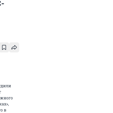
-
удили
т
ожного
ках»,
о в