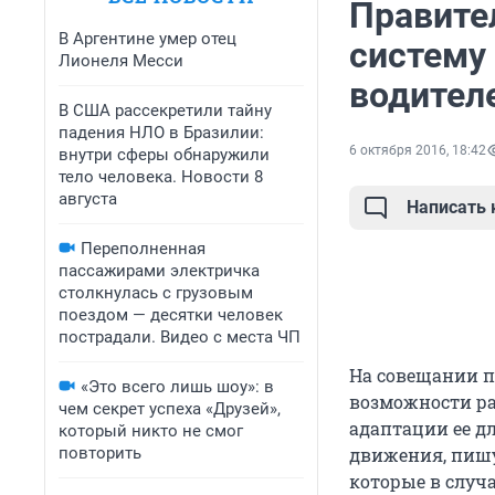
Правите
В Аргентине умер отец
систему
Лионеля Месси
водител
В США рассекретили тайну
падения НЛО в Бразилии:
6 октября 2016, 18:42
внутри сферы обнаружили
тело человека. Новости 8
августа
Написать
Переполненная
пассажирами электричка
столкнулась с грузовым
поездом — десятки человек
пострадали. Видео с места ЧП
На совещании п
«Это всего лишь шоу»: в
возможности ра
чем секрет успеха «Друзей»,
адаптации ее д
который никто не смог
повторить
движения, пишу
которые в случа