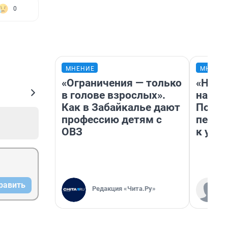
0
МНЕНИЕ
МНЕНИ
«Ограничения — только
«Надо
в голове взрослых».
надо 
Как в Забайкалье дают
Почем
профессию детям с
перес
ОВЗ
к успе
равить
Редакция «Чита.Ру»