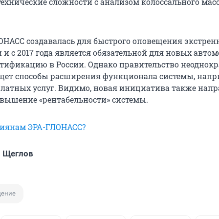
технические сложности с анализом колоссального мас
ОНАСС создавалась для быстрого оповещения экстре
 и с 2017 года является обязательной для новых автом
тификацию в России. Однако правительство неоднок
ищет способы расширения функционала системы, напри
платных услуг. Видимо, новая инициатива также напр
овышение «рентабельности» системы.
сиянам ЭРА-ГЛОНАСС?
 Щеглов
дение