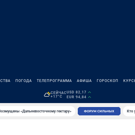
СТВА
ПОГОДА
ТЕЛЕПРОГРАММА
АФИША
ГОРОСКОП
КУРС
USD 82,17
СЕЙЧАС
+17°C
EUR 94,84
Возмущены «Дальневосточному гектару»
Кто 