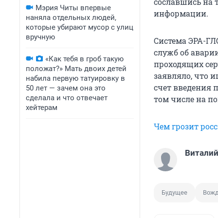
сославшись на 
Мэрия Читы впервые
информации.
наняла отдельных людей,
которые убирают мусор с улиц
вручную
Система ЭРА-ГЛ
служб об аварии
«Как тебя в гроб такую
проходящих сер
положат?» Мать двоих детей
заявляло, что 
набила первую татуировку в
счет введения 
50 лет — зачем она это
сделала и что отвечает
том числе на п
хейтерам
Чем грозит рос
Виталий
Будущее
Вож