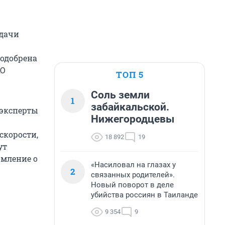
едачи
 одобрена
АО
ТОП 5
Соль земли
1
забайкальской.
 эксперты
Нижегородцевы
скорости,
18 892
19
ут
омление о
«Насиловал на глазах у
2
связанных родителей».
Новый поворот в деле
убийства россиян в Таиланде
9 354
9