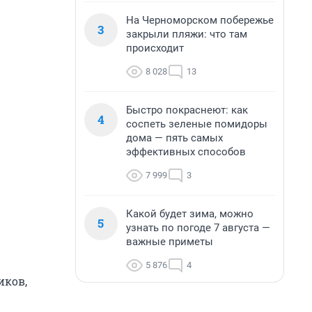
На Черноморском побережье
3
закрыли пляжи: что там
происходит
8 028
13
Быстро покраснеют: как
4
соспеть зеленые помидоры
дома — пять самых
эффективных способов
7 999
3
Какой будет зима, можно
5
узнать по погоде 7 августа —
важные приметы
5 876
4
иков,