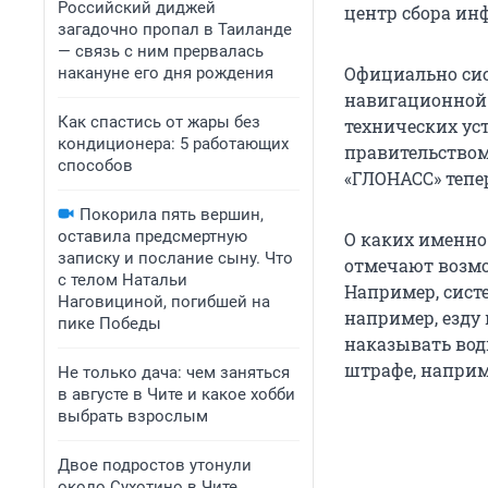
Российский диджей
центр сбора ин
загадочно пропал в Таиланде
— связь с ним прервалась
Официально сис
накануне его дня рождения
навигационной 
Как спастись от жары без
технических ус
кондиционера: 5 работающих
правительством
способов
«ГЛОНАСС» тепе
Покорила пять вершин,
оставила предсмертную
О каких именно
записку и послание сыну. Что
отмечают возмо
с телом Натальи
Например, сист
Наговициной, погибшей на
например, езду 
пике Победы
наказывать вод
штрафе, наприм
Не только дача: чем заняться
в августе в Чите и какое хобби
выбрать взрослым
Двое подростов утонули
около Сухотино в Чите