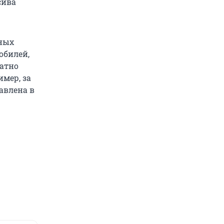
сива
нных
обилей,
ратно
мер, за
авлена в