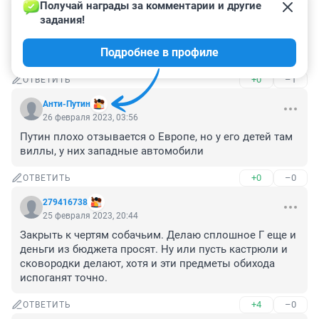
26 февраля 2023, 07:47
Получай награды за комментарии и другие 
задания!
Как завод выпускающий востробованную продукцию 
может быть в долгах? Может быть масштаб 
Подробнее в профиле
воровства уменьшить!
+0
–1
ОТВЕТИТЬ
Анти-Путин
26 февраля 2023, 03:56
Путин плохо отзывается о Европе, но у его детей там 
виллы, у них западные автомобили
+0
–0
ОТВЕТИТЬ
279416738
25 февраля 2023, 20:44
Закрыть к чертям собачьим. Делаю сплошное Г еще и 
деньги из бюджета просят. Ну или пусть кастрюли и 
сковородки делают, хотя и эти предметы обихода 
испоганят точно.
+4
–0
ОТВЕТИТЬ