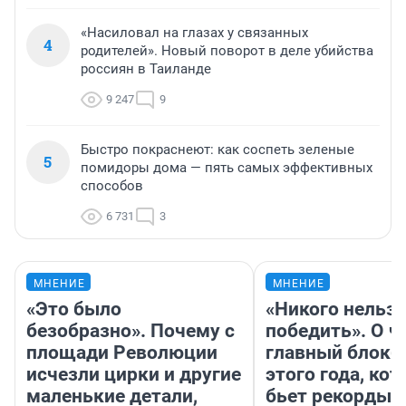
«Насиловал на глазах у связанных
4
родителей». Новый поворот в деле убийства
россиян в Таиланде
9 247
9
Быстро покраснеют: как соспеть зеленые
5
помидоры дома — пять самых эффективных
способов
6 731
3
МНЕНИЕ
МНЕНИЕ
«Это было
«Никого нельз
безобразно». Почему с
победить». О ч
площади Революции
главный блокб
исчезли цирки и другие
этого года, ко
маленькие детали,
бьет рекорды 