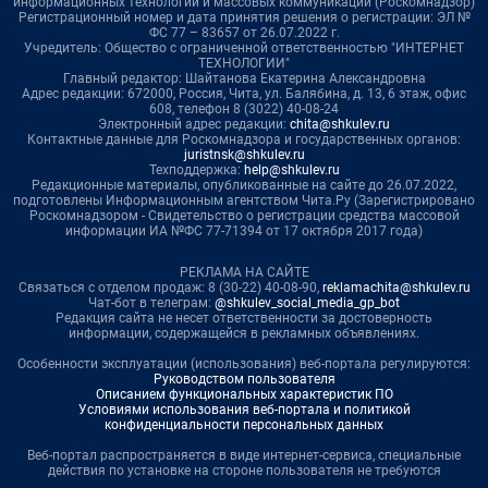
информационных технологий и массовых коммуникаций (Роскомнадзор)
Регистрационный номер и дата принятия решения о регистрации: ЭЛ №
ФС 77 – 83657 от 26.07.2022 г.
Учредитель: Общество с ограниченной ответственностью "ИНТЕРНЕТ
ТЕХНОЛОГИИ"
Главный редактор: Шайтанова Екатерина Александровна
Адрес редакции: 672000, Россия, Чита, ул. Балябина, д. 13, 6 этаж, офис
608, телефон 8 (3022) 40-08-24
Электронный адрес редакции:
chita@shkulev.ru
Контактные данные для Роскомнадзора и государственных органов:
juristnsk@shkulev.ru
Техподдержка:
help@shkulev.ru
Редакционные материалы, опубликованные на сайте до 26.07.2022,
подготовлены Информационным агентством Чита.Ру (Зарегистрировано
Роскомнадзором - Свидетельство о регистрации средства массовой
информации ИА №ФС 77-71394 от 17 октября 2017 года)
РЕКЛАМА НА САЙТЕ
Связаться с отделом продаж: 8 (30-22) 40-08-90,
reklamachita@shkulev.ru
Чат-бот в телеграм:
@shkulev_social_media_gp_bot
Редакция сайта не несет ответственности за достоверность
информации, содержащейся в рекламных объявлениях.
Особенности эксплуатации (использования) веб-портала регулируются:
Руководством пользователя
Описанием функциональных характеристик ПО
Условиями использования веб-портала и политикой
конфиденциальности персональных данных
Веб-портал распространяется в виде интернет-сервиса, специальные
действия по установке на стороне пользователя не требуются