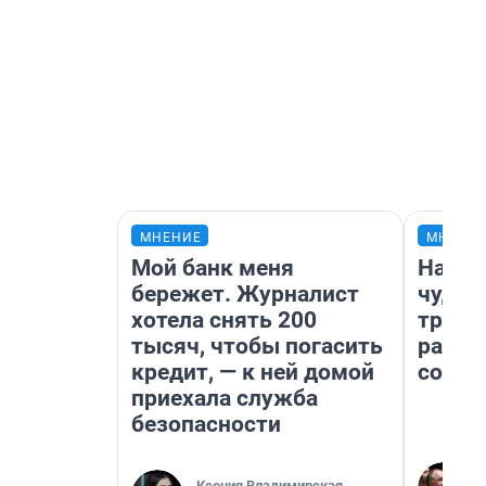
МНЕНИЕ
МНЕНИ
Мой банк меня
Насле
бережет. Журналист
чудом
хотела снять 200
транс
тысяч, чтобы погасить
разне
кредит, — к ней домой
совет
приехала служба
безопасности
Ксения Владимирская