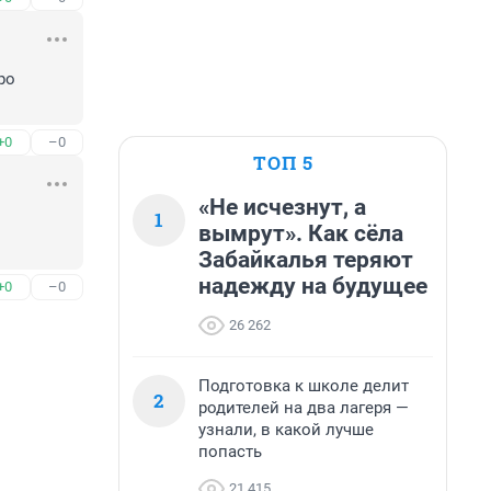
о 
+0
–0
ТОП 5
«Не исчезнут, а
1
вымрут». Как сёла
Забайкалья теряют
надежду на будущее
+0
–0
26 262
Подготовка к школе делит
2
родителей на два лагеря —
узнали, в какой лучше
попасть
21 415