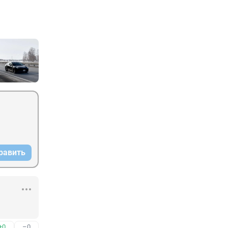
равить
+0
–0