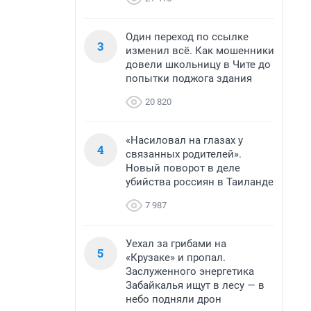
Один переход по ссылке
3
изменил всё. Как мошенники
довели школьницу в Чите до
попытки поджога здания
20 820
«Насиловал на глазах у
4
связанных родителей».
Новый поворот в деле
убийства россиян в Таиланде
7 987
Уехал за грибами на
5
«Крузаке» и пропал.
Заслуженного энергетика
Забайкалья ищут в лесу — в
небо подняли дрон