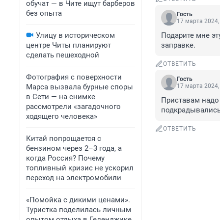
обучат — в Чите ищут барберов
без опыта
Гость
17 марта 2024,
Улицу в историческом
Подарите мне эт
центре Читы планируют
заправке.
сделать пешеходной
ОТВЕТИТЬ
Фотография с поверхности
Гость
Марса вызвала бурные споры
17 марта 2024,
в Сети — на снимке
Приставам надо
рассмотрели «загадочного
подкрадывались
ходящего человека»
ОТВЕТИТЬ
Китай попрощается с
бензином через 2–3 года, а
когда Россия? Почему
топливный кризис не ускорил
переход на электромобили
«Помойка с дикими ценами».
Туристка поделилась личным
опытом отдыха в Геленджике