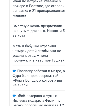
мчал по встречке: главное о
пожаре в Ростове, где сгорели
заправка и 21 припаркованная
машина
Смертную казнь предложили
вернуть — для кого. Новости 5
августа
Мать и бабушка отравили
четырех детей, чтобы они не
уехали к отцу, — тела
пролежали в квартире 13 дней
Паспарту работал в метро, а
Фура был продюсером: тайны
«Форта Боярд», о которых вы
не знали
«Всё, потеряла я мужа»:
Ивлеева подарила Филиппу
Бегаку дорогущую лодку за 1,2