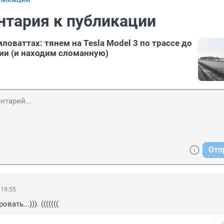
БЛИКАЦИИ
нтария к публикации
ловаттах: тянем на Tesla Model 3 по трассе до
ии (и находим сломанную)
Отп
 19:55
ать...))). (((((((