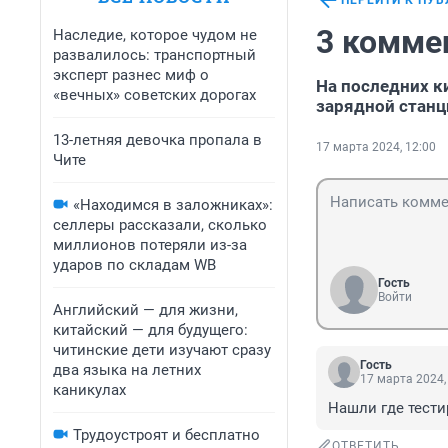
ПЕРЕЙТИ К ПУ
3 комме
Наследие, которое чудом не
развалилось: транспортный
эксперт разнес миф о
На последних ки
«вечных» советских дорогах
зарядной станц
13-летняя девочка пропала в
17 марта 2024, 12:00
Чите
«Находимся в заложниках»:
селлеры рассказали, сколько
миллионов потеряли из-за
ударов по складам WB
Гость
Войти
Английский — для жизни,
китайский — для будущего:
читинские дети изучают сразу
Гость
два языка на летних
17 марта 2024,
каникулах
Нашли где тестиров
Трудоустроят и бесплатно
ОТВЕТИТЬ