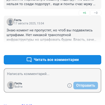
нельзя то сзади подопрут.. еще и понты счас мужу 
позвоню или другу ))) а так такие точно и мужчинки 
+6
–0
есть )))
Гость
17 августа 2025, 15:04
Знаю комент не пропустят, но чтоб вы подавились 
штрафами. Нет никакой транспортной 
инфраструктуры но штрафовать будем. Власть, зачем 
ты вообще нужна?
+11
–3
Читать все комментарии
Гость
Отправить
Войти