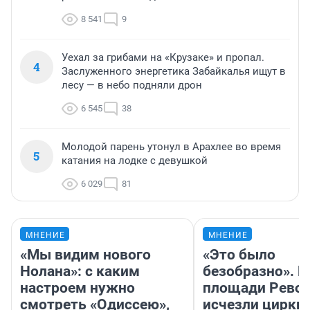
8 541
9
Уехал за грибами на «Крузаке» и пропал.
4
Заслуженного энергетика Забайкалья ищут в
лесу — в небо подняли дрон
6 545
38
Молодой парень утонул в Арахлее во время
5
катания на лодке с девушкой
6 029
81
МНЕНИЕ
МНЕНИЕ
«Мы видим нового
«Это было
Нолана»: с каким
безобразно». П
настроем нужно
площади Рево
смотреть «Одиссею»,
исчезли цирки 