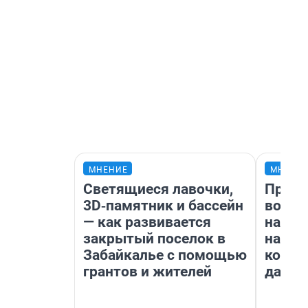
МНЕНИЕ
МНЕНИ
Светящиеся лавочки,
Прода
3D‑памятник и бассейн
возьм
— как развивается
нам г
закрытый поселок в
налог
Забайкалье с помощью
косне
грантов и жителей
даже 