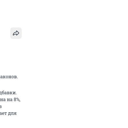
законов.
дбавки.
на на 8%,
в
ает для