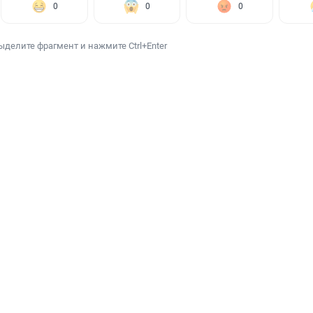
0
0
0
ыделите фрагмент и нажмите Ctrl+Enter