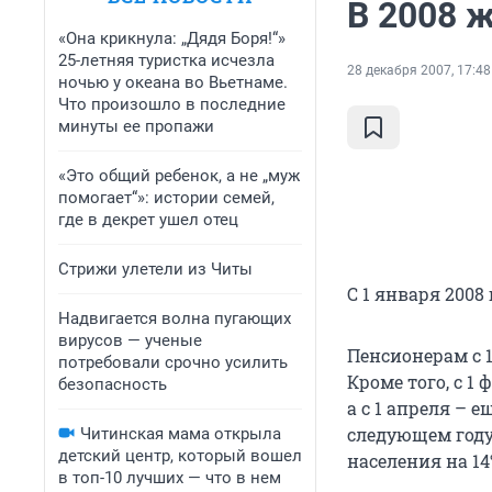
В 2008 
«Она крикнула: „Дядя Боря!“»
25-летняя туристка исчезла
28 декабря 2007, 17:48
ночью у океана во Вьетнаме.
Что произошло в последние
минуты ее пропажи
«Это общий ребенок, а не „муж
помогает“»: истории семей,
где в декрет ушел отец
Стрижи улетели из Читы
С 1 января 2008
Надвигается волна пугающих
вирусов — ученые
Пенсионерам с 
потребовали срочно усилить
Кроме того, с 1
безопасность
а с 1 апреля – 
следующем году
Читинская мама открыла
детский центр, который вошел
населения на 14%
в топ-10 лучших — что в нем