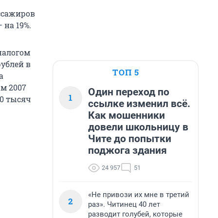
ссажиров
 на 19%.
налогом
рублей в
ТОП 5
а
ам 2007
Один переход по
1
50 тысяч
ссылке изменил всё.
Как мошенники
довели школьницу в
Чите до попытки
поджога здания
24 957
51
«Не привози их мне в третий
2
раз». Читинец 40 лет
разводит голубей, которые