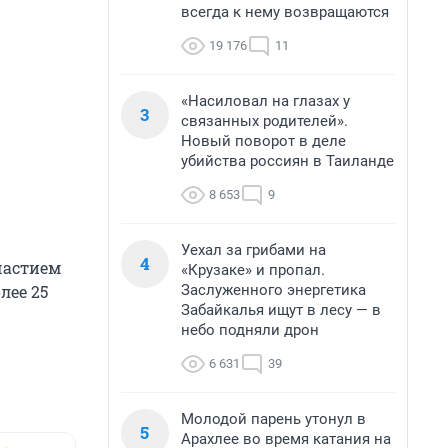
всегда к нему возвращаются
19 176
11
«Насиловал на глазах у
3
связанных родителей».
Новый поворот в деле
убийства россиян в Таиланде
8 653
9
Уехал за грибами на
4
участием
«Крузаке» и пропал.
Заслуженного энергетика
лее 25
Забайкалья ищут в лесу — в
небо подняли дрон
6 631
39
Молодой парень утонул в
5
Арахлее во время катания на