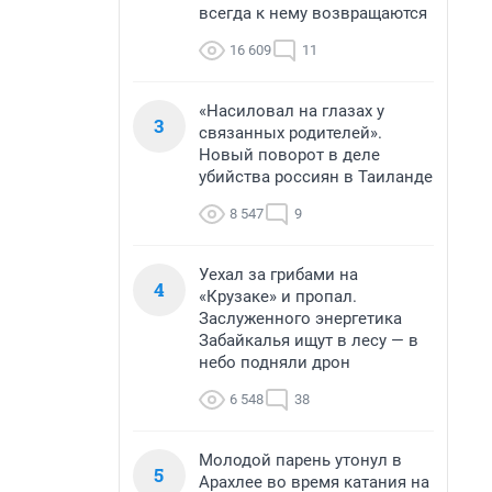
всегда к нему возвращаются
16 609
11
«Насиловал на глазах у
3
связанных родителей».
Новый поворот в деле
убийства россиян в Таиланде
8 547
9
Уехал за грибами на
4
«Крузаке» и пропал.
Заслуженного энергетика
Забайкалья ищут в лесу — в
небо подняли дрон
6 548
38
Молодой парень утонул в
5
Арахлее во время катания на