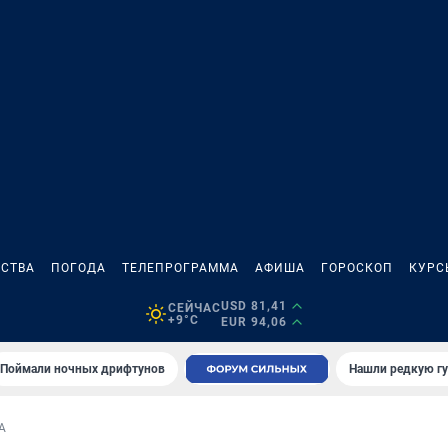
СТВА
ПОГОДА
ТЕЛЕПРОГРАММА
АФИША
ГОРОСКОП
КУРС
USD 81,41
СЕЙЧАС
+9°C
EUR 94,06
Поймали ночных дрифтунов
Нашли редкую гу
А