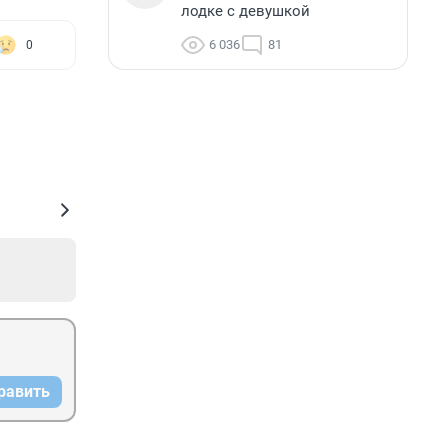
лодке с девушкой
6 036
81
0
равить