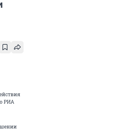
и
действия
о РИА
ошении