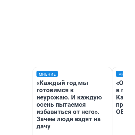
МНЕНИЕ
МНЕНИ
«Каждый год мы
«Огра
готовимся к
в гол
неурожаю. И каждую
Как в
осень пытаемся
профе
избавиться от него».
ОВЗ
Зачем люди ездят на
дачу