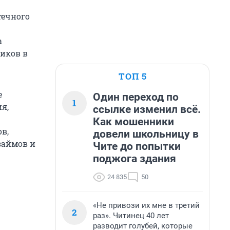
течного
а
иков в
ТОП 5
е
Один переход по
1
я,
ссылке изменил всё.
Как мошенники
в,
довели школьницу в
займов и
Чите до попытки
поджога здания
24 835
50
«Не привози их мне в третий
2
раз». Читинец 40 лет
разводит голубей, которые