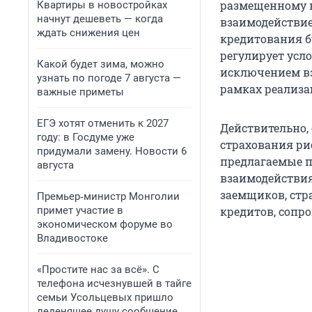
размещенному н
Квартиры в новостройках
начнут дешеветь — когда
взаимодействие
ждать снижения цен
кредитования б
регулирует усл
Какой будет зима, можно
исключением вз
узнать по погоде 7 августа —
рамках реализа
важные приметы
ЕГЭ хотят отменить к 2027
Действительно,
году: в Госдуме уже
страхования ри
придумали замену. Новости 6
предлагаемые п
августа
взаимодействия 
заемщиков, стр
Премьер‑министр Монголии
примет участие в
кредитов, сопр
экономическом форуме во
Владивостоке
«Простите нас за всё». С
телефона исчезнувшей в тайге
семьи Усольцевых пришло
леденящее душу сообщение