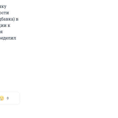
нку
ости
бавка) в
ции к
ия
ределил
0