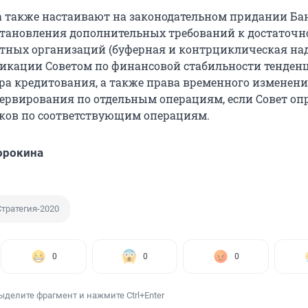
 также настаивают на законодательном придании Ба
становления дополнительных требований к достаточн
тных организаций (буферная и контрциклическая над
икации Советом по финансовой стабильности тенден
ора кредитования, а также права временного изменен
ервирования по отдельным операциям, если Совет оп
ков по соответствующим операциям.
орокина
Стратегия-2020
0
0
0
ыделите фрагмент и нажмите Ctrl+Enter