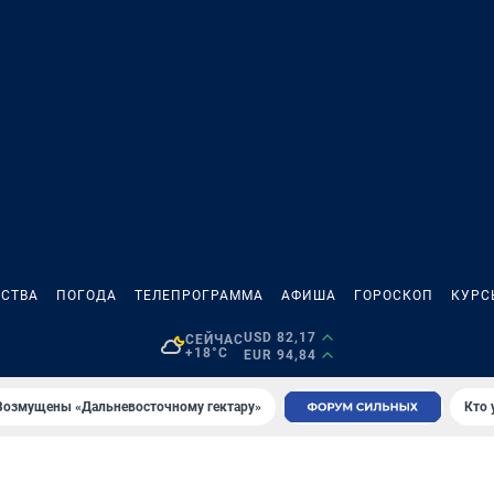
СТВА
ПОГОДА
ТЕЛЕПРОГРАММА
АФИША
ГОРОСКОП
КУРС
USD 82,17
СЕЙЧАС
+18°C
EUR 94,84
Возмущены «Дальневосточному гектару»
Кто 