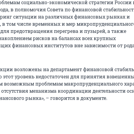
блемам социально-экономической стратегии России 
 года, в полномочия Совета по финансовой стабильнос
оринг ситуации на различных финансовых рынках и
, в том числе временных и мер микропруденциальног
 для предотвращения перегрева и пузырей, а также
накоплением рисков на балансах всех крупных
щих финансовых институтов вне зависимости от рода
нкции возложены на департамент финансовой стабил
но этот уровень недостаточен для принятия взвешенн
м возможным проблемам макропруденциального хара
за отсутствия механизма координации деятельности о
ансового рынка», – говорится в документе.