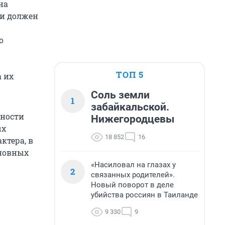
на
ти должен
о
ТОП 5
 их
Соль земли
1
забайкальской.
ьности
Нижегородцевы
ых
18 852
16
ктера, в
сновных
«Насиловал на глазах у
2
связанных родителей».
Новый поворот в деле
убийства россиян в Таиланде
9 330
9