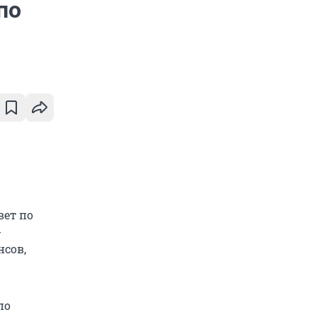
по
вет по
-
нсов,
по