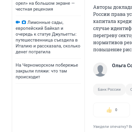
орел» на большом экране —
Авторы доклада
честная рецензия
России права у
капитала креди
Лимонные сады,
случае идентиф
европейский Байкал и
очередь к статуе Джульетты:
перегреву сект
путешественница съездила в
нормативов рез
Италию и рассказала, сколько
повышение рис
денег потратила
На Черноморском побережье
Ольга С
закрыли пляжи: что там
происходит
Банк России
0
Увидели опечатку? В