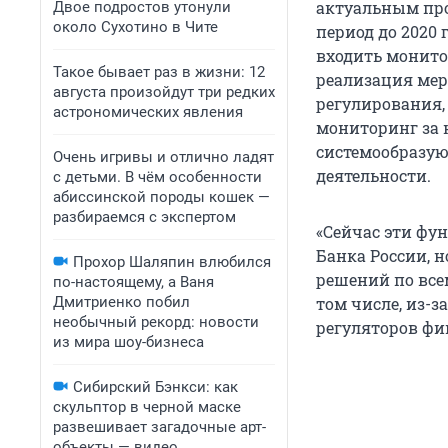
актуальным про
Двое подростов утонули
около Сухотино в Чите
период до 2020
входить монит
Такое бывает раз в жизни: 12
реализация мер
августа произойдут три редких
регулирования,
астрономических явления
мониторинг за 
системообразую
Очень игривы и отлично ладят
деятельности.
с детьми. В чём особенности
абиссинской породы кошек —
разбираемся с экспертом
«Сейчас эти фу
Банка России, 
Прохор Шаляпин влюбился
решений по все
по-настоящему, а Ваня
Дмитриенко побил
том числе, из-
необычный рекорд: новости
регуляторов фин
из мира шоу-бизнеса
Сибирский Бэнкси: как
скульптор в черной маске
развешивает загадочные арт-
объекты — видео