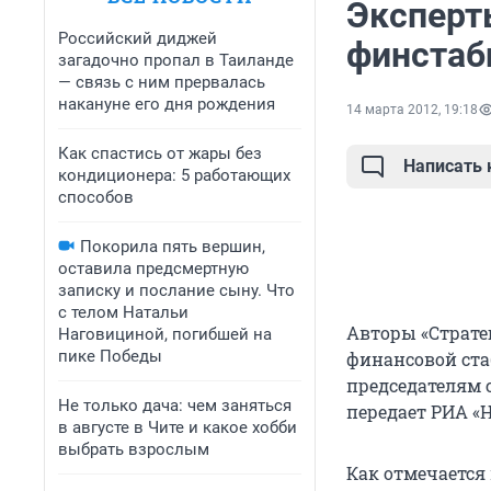
Эксперт
Российский диджей
финстаб
загадочно пропал в Таиланде
— связь с ним прервалась
накануне его дня рождения
14 марта 2012, 19:18
Как спастись от жары без
Написать
кондиционера: 5 работающих
способов
Покорила пять вершин,
оставила предсмертную
записку и послание сыну. Что
с телом Натальи
Авторы «Стратег
Наговициной, погибшей на
пике Победы
финансовой ста
председателям 
Не только дача: чем заняться
передает РИА «Н
в августе в Чите и какое хобби
выбрать взрослым
Как отмечается 