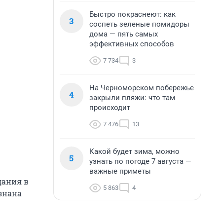
Быстро покраснеют: как
3
соспеть зеленые помидоры
дома — пять самых
эффективных способов
7 734
3
На Черноморском побережье
4
закрыли пляжи: что там
происходит
7 476
13
Какой будет зима, можно
5
узнать по погоде 7 августа —
важные приметы
дания в
5 863
4
знана