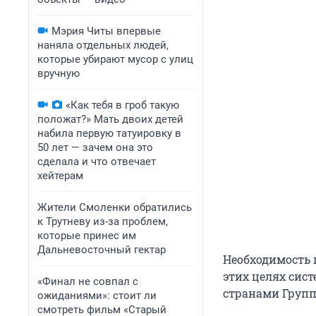
Мэрия Читы впервые
наняла отдельных людей,
которые убирают мусор с улиц
вручную
«Как тебя в гроб такую
положат?» Мать двоих детей
набила первую татуировку в
50 лет — зачем она это
сделала и что отвечает
хейтерам
Жители Смоленки обратились
к Трутневу из-за проблем,
которые принес им
Дальневосточный гектар
Необходимость 
этих целях сис
«Финал не совпал с
странами Группы
ожиданиями»: стоит ли
смотреть фильм «Старый