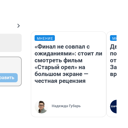
МНЕНИЕ
МНЕНИ
«Финал не совпал с
Два м
ожиданиями»: стоит ли
подъе
смотреть фильм
от 100
«Старый орел» на
Забай
большом экране —
враче
равить
честная рецензия
Надежда Губарь