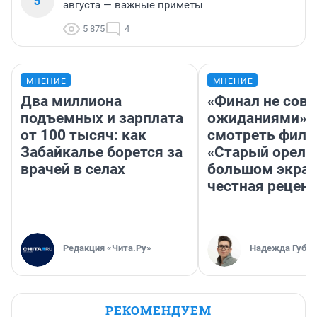
5
августа — важные приметы
5 875
4
МНЕНИЕ
МНЕНИЕ
Два миллиона
«Финал не совп
подъемных и зарплата
ожиданиями»: 
от 100 тысяч: как
смотреть фил
Забайкалье борется за
«Старый орел» 
врачей в селах
большом экран
честная рецен
Редакция «Чита.Ру»
Надежда Губар
РЕКОМЕНДУЕМ