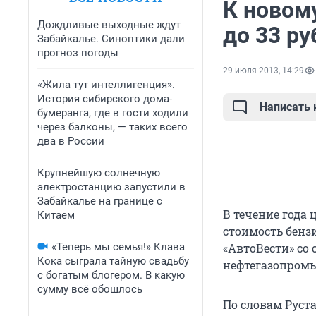
К новом
Дождливые выходные ждут
до 33 ру
Забайкалье. Синоптики дали
прогноз погоды
29 июля 2013, 14:29
«Жила тут интеллигенция».
История сибирского дома-
Написать
бумеранга, где в гости ходили
через балконы, — таких всего
два в России
Крупнейшую солнечную
электростанцию запустили в
Забайкалье на границе с
В течение года 
Китаем
стоимость бенз
«Теперь мы семья!» Клава
«АвтоВести» со
Кока сыграла тайную свадьбу
нефтегазопром
с богатым блогером. В какую
сумму всё обошлось
По словам Руст