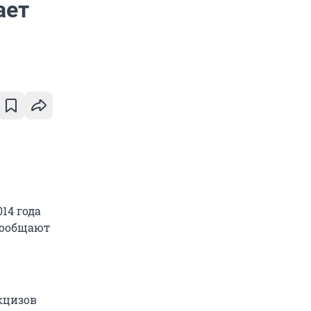
ает
14 года
 сообщают
кцизов