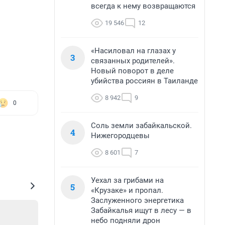
всегда к нему возвращаются
19 546
12
«Насиловал на глазах у
3
связанных родителей».
Новый поворот в деле
убийства россиян в Таиланде
8 942
9
0
Соль земли забайкальской.
4
Нижегородцевы
8 601
7
Уехал за грибами на
5
«Крузаке» и пропал.
Заслуженного энергетика
Забайкалья ищут в лесу — в
небо подняли дрон