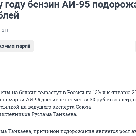
у году бензин АИ-95 подорож
блей
211
 комментарий
цены на бензин вырастут в России на 13% и к январю 20
ина марки АИ-95 достигнет отметки 33 рубля за литр,
 ссылкой на ведущего эксперта Союза
ышленников Рустама Танкаева.
ама Танкаева, причиной подорожания является рост а