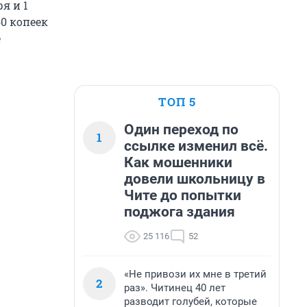
я и 1
60 копеек
е
ТОП 5
Один переход по
1
ссылке изменил всё.
Как мошенники
довели школьницу в
Чите до попытки
поджога здания
25 116
52
«Не привози их мне в третий
2
раз». Читинец 40 лет
разводит голубей, которые