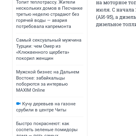
на моторное топ
Топит теплотрассу. Жители
нескольких домов в Песчанке
июля. С начала 
третью неделю страдают без
(АИ-95), а дизе
горячей воды — авария
дизельное топли
потребовала капремонта
Самый сексуальный мужчина
Турции: чем Омер из
«Клюквенного щербета»
покорил женщин
Мужской бизнес на Дальнем
Востоке: забайкальцы
поборются за интервью
MAXIM Online
Кучу деревьев на газоне
срубили в центре Читы
Быстро покраснеют: как
соспеть зеленые помидоры
дома — пять самых