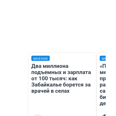
МНЕНИЕ
МНЕНИ
Два миллиона
«Поку
подъемных и зарплата
мешке
от 100 тысяч: как
предп
Забайкалье борется за
расска
врачей в селах
самом
бизне
дешев