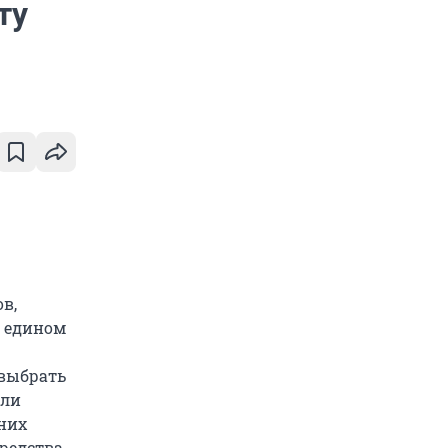
ту
в,
а едином
 выбрать
сли
шних
редства