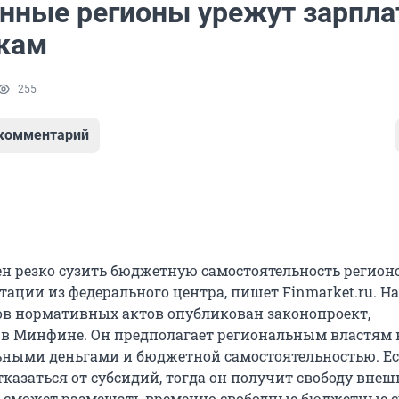
нные регионы урежут зарпла
кам
255
 комментарий
 резко сузить бюджетную самостоятельность регионо
ации из федерального центра, пишет Finmarket.ru. Н
ов нормативных актов опубликован законопроект,
в Минфине. Он предполагает региональным властям
ными деньгами и бюджетной самостоятельностью. Е
казаться от субсидий, тогда он получит свободу вне
 сможет размещать временно свободные бюджетные с