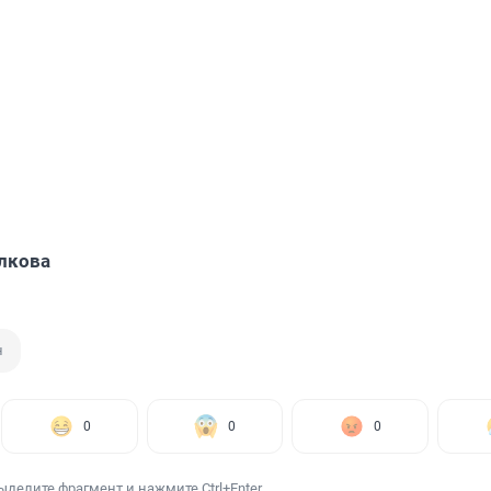
лкова
н
0
0
0
ыделите фрагмент и нажмите Ctrl+Enter