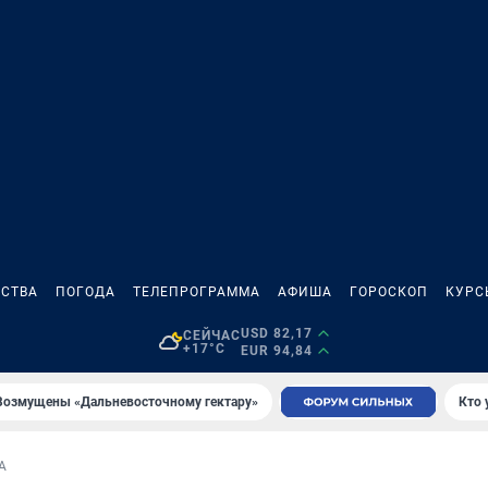
СТВА
ПОГОДА
ТЕЛЕПРОГРАММА
АФИША
ГОРОСКОП
КУРС
USD 82,17
СЕЙЧАС
+17°C
EUR 94,84
Возмущены «Дальневосточному гектару»
Кто 
А