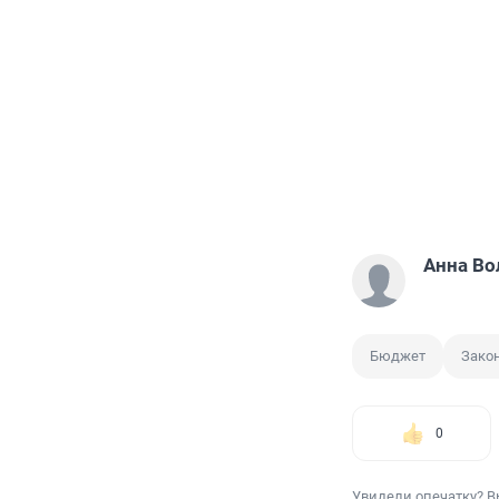
Анна Во
Бюджет
Зако
0
Увидели опечатку? В