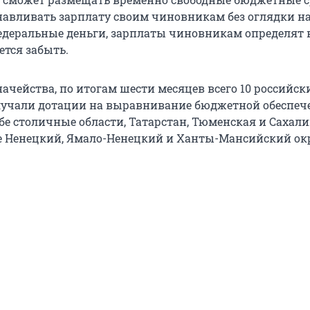
анавливать зарплату своим чиновникам без оглядки на
едеральные деньги, зарплаты чиновникам определят в
ется забыть.
ачейства, по итогам шести месяцев всего 10 российск
лучали дотации на выравнивание бюджетной обеспеч
обе столичные области, Татарстан, Тюменская и Сахал
же Ненецкий, Ямало-Ненецкий и Ханты-Мансийский окр