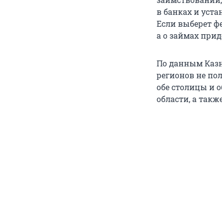
в банках и уст
Если выберет ф
а о займах прид
По данным Казн
регионов не по
обе столицы и 
области, а так