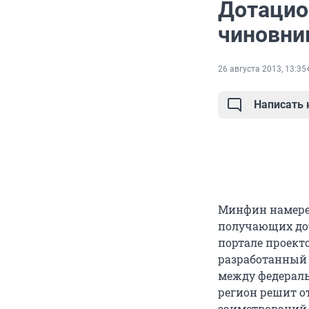
Дотацио
чиновни
26 августа 2013, 13:35
Написать
Минфин намерен
получающих дот
портале проект
разработанный 
между федераль
регион решит от
заимствований,