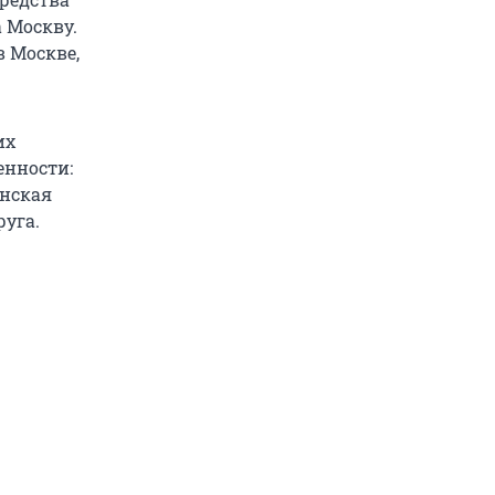
 Москву.
 Москве,
их
енности:
инская
уга.