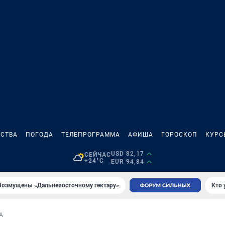
СТВА
ПОГОДА
ТЕЛЕПРОГРАММА
АФИША
ГОРОСКОП
КУРС
USD 82,17
СЕЙЧАС
+24°C
EUR 94,84
Возмущены «Дальневосточному гектару»
Кто 
А