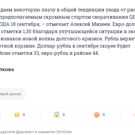
даем некоторую паузу в общей тенденции ухода от рис
с предполагаемым скромным стартом сворачивания QE
США 18 сентября, – отмечает Алексей Михеев. Евро-до
 отметки 1,30 благодаря улучшающейся ситуации в э
ризнаков новой волны долгового кризиса. Рубль верне
тной корзине. Доллар-рубль в сентябре скорее будет
йоне отметки 33, евро-рубль в районе 44.
лкова
овый рынок
0
0
0
ыделите фрагмент и нажмите Ctrl+Enter