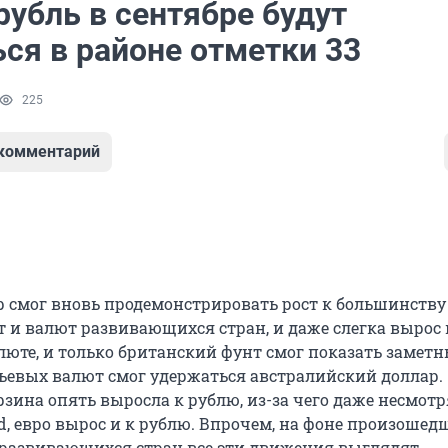
рубль в сентябре будут
ся в районе отметки 33
225
 комментарий
ар смог вновь продемонстрировать рост к большинству
 и валют развивающихся стран, и даже слегка вырос 
люте, и только британский фунт смог показать заметн
рьевых валют смог удержаться австралийский доллар.
зина опять выросла к рублю, из-за чего даже несмотр
d, евро вырос и к рублю. Впрочем, на фоне произошед
развивающихся стран все эти движения выглядят