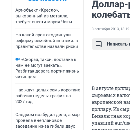
Доллар-
Арт-объект «Кресло»,
колебать
выкованный из металла,
требует снести мэрия Читы
3 сентября 2013, 18:19
На какой срок отодвинули
реформу семейной ипотеки: в
Написать
правительстве назвали риски
«Скорая, такси, доставка к
нам не могут заехать».
Разбитая дорога портит жизнь
читинцам
В августе долл
Нас ждут целых семь коротких
сырьевых валют
рабочих недель: график на
2027 год
европейской ва
доллару. Из сы
Следком возбудил дело, а мэр
Бивалютная кор
провела внеплановое
упавший eur/us
заседание из-за гибели двух
падения валют 