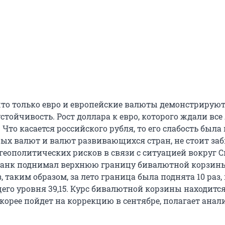
что только евро и европейские валюты демонстрирую
тойчивость. Рост доллара к евро, которого ждали все 
 Что касается российского рубля, то его слабость была 
ых валют и валют развивающихся стран, не стоит за
геополитических рисков в связи с ситуацией вокруг С
банк поднимал верхнюю границу бивалютной корзины
з, таким образом, за лето граница была поднята 10 раз, 
щего уровня 39,15. Курс бивалютной корзины находитс
корее пойдет на коррекцию в сентябре, полагает анал