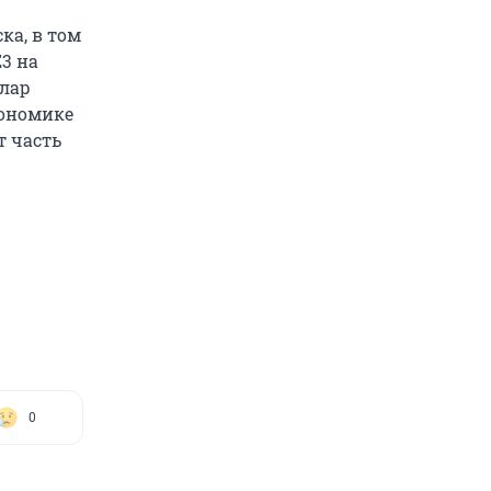
ка, в том
3 на
ллар
кономике
т часть
0