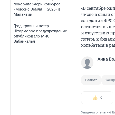
покорила жюри конкурса
«В сентябре ожи
«Миссис Земля — 2026» в
числе в связи 
Малайзии
заседании ФРС 
Град, грозы и ветер.
останется выше
Штормовое предупреждение
и отсутствию п
опубликовало МЧС
потерь к бивалю
Забайкалья
колебаться в ра
Анна Во
Валюта
Фонд
0
Увидели опечатку? В