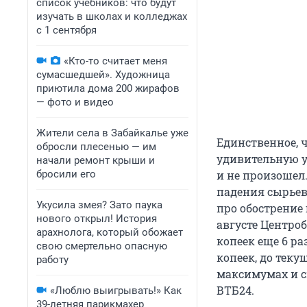
список учебников: что будут
изучать в школах и колледжах
с 1 сентября
«Кто-то считает меня
сумасшедшей». Художница
приютила дома 200 жирафов
— фото и видео
Жители села в Забайкалье уже
Единственное, 
обросли плесенью — им
удивительную ус
начали ремонт крыши и
бросили его
и не произошел.
падения сырьев
Укусила змея? Зато паука
про обострение 
нового открыл! История
августе Центро
арахнолога, который обожает
копеек еще 6 ра
свою смертельно опасную
копеек, до теку
работу
максимумах и с
ВТБ24.
«Люблю выигрывать!» Как
39-летняя парикмахер