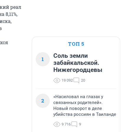
кий реал
а 8,11%,
иска,
в
хся
ТОП 5
Соль земли
1
забайкальской.
Нижегородцевы
19 092
20
«Насиловал на глазах у
2
связанных родителей».
Новый поворот в деле
убийства россиян в Таиланде
9 716
9