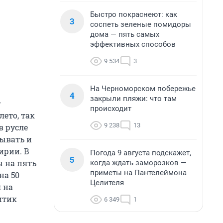
Быстро покраснеют: как
3
соспеть зеленые помидоры
дома — пять самых
эффективных способов
9 534
3
На Черноморском побережье
4
закрыли пляжи: что там
т
происходит
лето, так
9 238
13
в русле
бывать и
ирии. В
Погода 9 августа подскажет,
5
 на пять
когда ждать заморозков —
приметы на Пантелеймона
на 50
Целителя
я на
итик
6 349
1