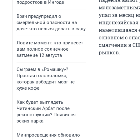
подростков в Ингоде
малозаметными,
упал за месяц н
Врач предупредил о
индонезийская р
смертельной опасности на
даче: что нельзя делать в саду
наметившаяся ещ
основном с опа
Ловите момент: что принесет
смягчения в С
вам полное солнечное
рынков.
затмение 12 августа
Сыграем в «Ромашку»?
Простая головоломка,
которая взбодрит мозг не
хуже кофе
Как будет выглядеть
Читинский Арбат после
реконструкции? Появился
эскиз парка
Минпросвещения обновило