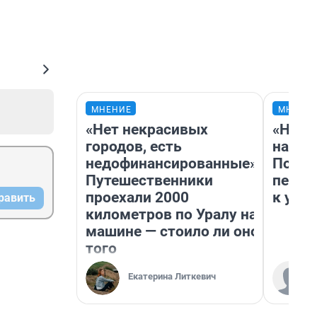
МНЕНИЕ
МНЕНИ
«Нет некрасивых
«Надо
городов, есть
надо 
недофинансированные».
Почем
Путешественники
перес
проехали 2000
к успе
равить
километров по Уралу на
машине — стоило ли оно
того
Екатерина Литкевич