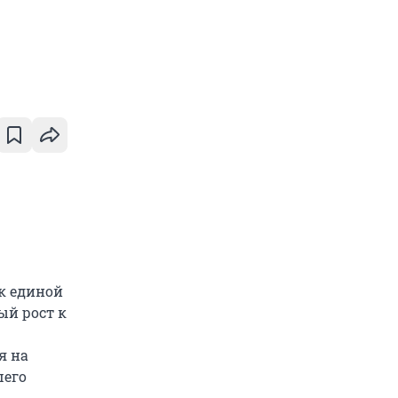
к единой
ый рост к
я на
шего