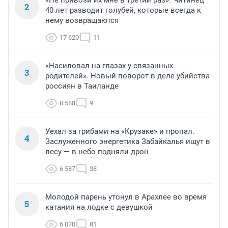
«Не привози их мне в третий раз». Читинец
2
40 лет разводит голубей, которые всегда к
нему возвращаются
17 620
11
«Насиловал на глазах у связанных
3
родителей». Новый поворот в деле убийства
россиян в Таиланде
8 588
9
Уехал за грибами на «Крузаке» и пропал.
4
Заслуженного энергетика Забайкалья ищут в
лесу — в небо подняли дрон
6 587
38
Молодой парень утонул в Арахлее во время
5
катания на лодке с девушкой
6 070
81