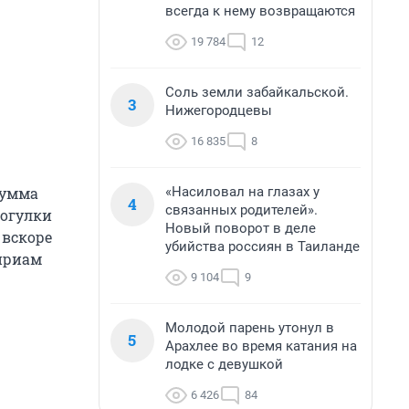
всегда к нему возвращаются
19 784
12
Соль земли забайкальской.
3
Нижегородцевы
16 835
8
«Насиловал на глазах у
сумма
4
связанных родителей».
рогулки
Новый поворот в деле
 вскоре
убийства россиян в Таиланде
ириам
9 104
9
Молодой парень утонул в
5
Арахлее во время катания на
лодке с девушкой
6 426
84