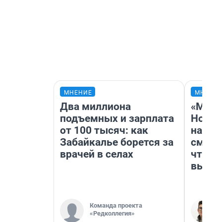
МНЕНИЕ
МНЕНИ
Два миллиона
«Мы в
подъемных и зарплата
Нолан
от 100 тысяч: как
настр
Забайкалье борется за
смотр
врачей в селах
чтобы
выгля
Команда проекта
«Редколлегия»