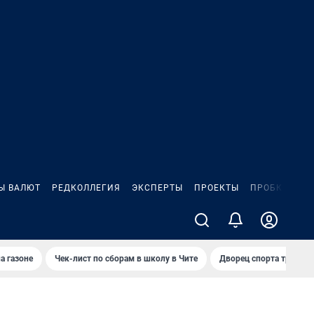
Ы ВАЛЮТ
РЕДКОЛЛЕГИЯ
ЭКСПЕРТЫ
ПРОЕКТЫ
ПРОБКИ
ИГ
а газоне
Чек-лист по сборам в школу в Чите
Дворец спорта требую