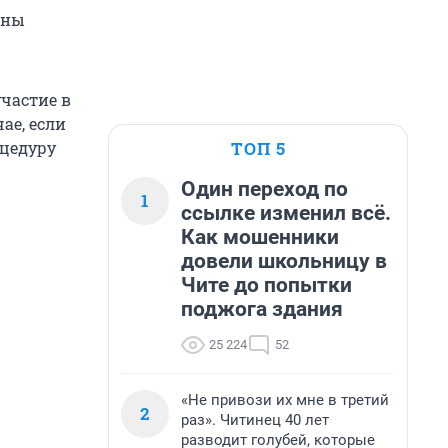
ены
частие в
ае, если
ТОП 5
оцедуру
Один переход по
1
ссылке изменил всё.
Как мошенники
довели школьницу в
Чите до попытки
поджога здания
25 224
52
«Не привози их мне в третий
2
раз». Читинец 40 лет
разводит голубей, которые