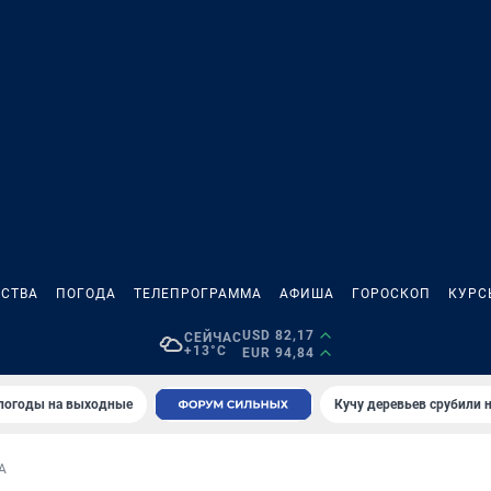
СТВА
ПОГОДА
ТЕЛЕПРОГРАММА
АФИША
ГОРОСКОП
КУРС
USD 82,17
СЕЙЧАС
+13°C
EUR 94,84
 погоды на выходные
Кучу деревьев срубили н
А