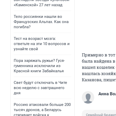
«Каменской» 27 лет назад
Тело россиянки нашли во
Французских Альпах. Как она
погибла?
Тест на возраст мозга:
ответьте на эти 10 вопросов и
узнайте свой
Примерно в тот 
Пора заряжать ружье? Гуся-
была найдена в
гуменника исключили из
нашел кошелек 
Красной книги Забайкалья
нашлась хозяйк
Казанова, пишет
Свет будут отключать в Чите
всю неделю с завтрашнего
дня
Анна Во
Россию атаковали больше 200
тысяч дронов, а Беларусь
стягивает войска к
Семейный бюдже