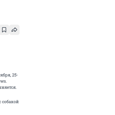
бря, 25-
ews.
чняется.
с собакой