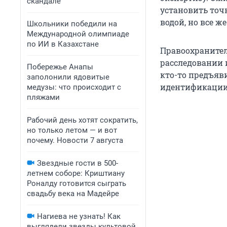
скандале
установить точ
водой, но все ж
Школьники победили на
Международной олимпиаде
по ИИ в Казахстане
Правоохранител
расследовании и
Побережье Анапы
кто-то предъяв
заполонили ядовитые
идентификации 
медузы: что происходит с
пляжами
Рабочий день хотят сократить,
но только летом — и вот
почему. Новости 7 августа
Звездные гости в 500-
летнем соборе: Криштиану
Роналду готовится сыграть
свадьбу века на Мадейре
Нагиева не узнать! Как
выглядели звезды культовой