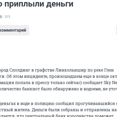
ю приплыли деньги
315
 комментарий
ород Сполдинг в графстве Линкольншир по реке Глен
и. Об этом инциденте, произошедшем еще в конце октя
мация попала в прессу только сейчас) сообщает Sky N
оличество банкнот было обнаружено в водоеме, не уто
о деньгах в воде в полицию сообщил прогуливавшийся 
естный житель. Деньги были собраны и отправлены на
идается, что центральный банк королевства поможет