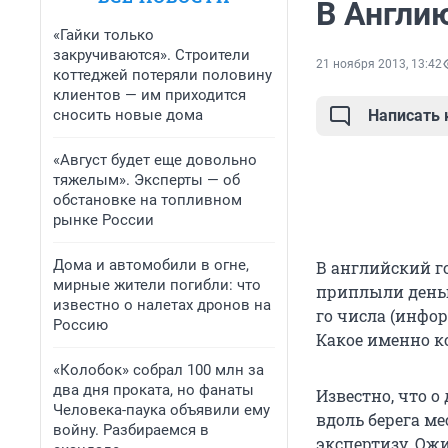
В Англи
«Гайки только
закручиваются». Строители
21 ноября 2013, 13:42
коттеджей потеряли половину
клиентов — им приходится
сносить новые дома
Написать
«Август будет еще довольно
тяжелым». Эксперты — об
обстановке на топливном
рынке России
Дома и автомобили в огне,
В английский г
мирные жители погибли: что
приплыли деньг
известно о налетах дронов на
го числа (инфор
Россию
Какое именно к
«Колобок» собрал 100 млн за
два дня проката, но фанаты
Известно, что 
Человека-паука объявили ему
вдоль берега м
войну. Разбираемся в
экспертизу. Ож