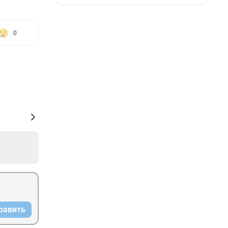
0
равить