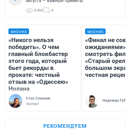
августа — важные приметы
5 894
4
МНЕНИЕ
МНЕНИЕ
«Никого нельзя
«Финал не совп
победить». О чем
ожиданиями»: 
главный блокбастер
смотреть фил
этого года, который
«Старый орел» 
бьет рекорды в
большом экран
прокате: честный
честная рецен
отзыв на «Одиссею»
Нолана
Стас Соколов
Надежда Губар
Эксперт
РЕКОМЕНДУЕМ