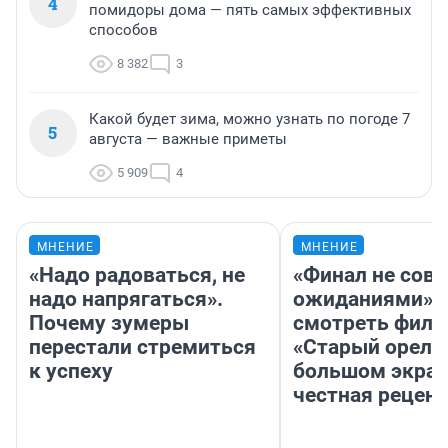
4
помидоры дома — пять самых эффективных
способов
8 382
3
Какой будет зима, можно узнать по погоде 7
5
августа — важные приметы
5 909
4
МНЕНИЕ
МНЕНИЕ
«Надо радоваться, не
«Финал не совп
надо напрягаться».
ожиданиями»: 
Почему зумеры
смотреть фил
перестали стремиться
«Старый орел» 
к успеху
большом экран
честная рецен