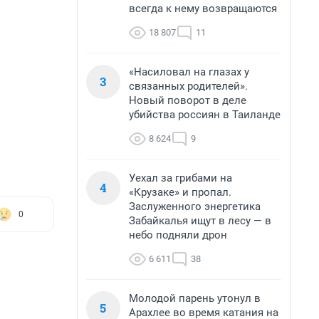
всегда к нему возвращаются
18 807
11
«Насиловал на глазах у
3
связанных родителей».
Новый поворот в деле
убийства россиян в Таиланде
8 624
9
Уехал за грибами на
4
«Крузаке» и пропал.
Заслуженного энергетика
0
Забайкалья ищут в лесу — в
небо подняли дрон
6 611
38
Молодой парень утонул в
5
Арахлее во время катания на