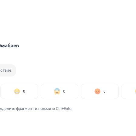
Юмабаев
ствие
0
0
0
ыделите фрагмент и нажмите Ctrl+Enter