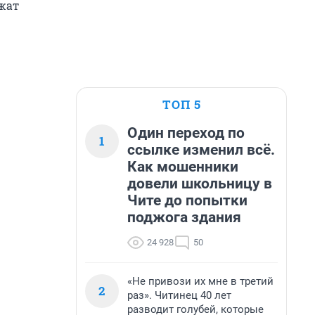
жат
ТОП 5
Один переход по
1
ссылке изменил всё.
Как мошенники
довели школьницу в
Чите до попытки
поджога здания
24 928
50
«Не привози их мне в третий
2
раз». Читинец 40 лет
разводит голубей, которые