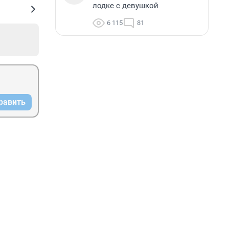
лодке с девушкой
6 115
81
равить