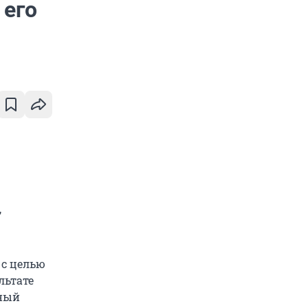
 его
,
 с целью
льтате
ьный