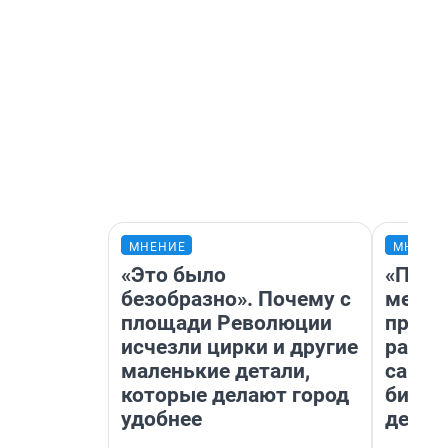
МНЕНИЕ
МНЕНИ
«Это было
«Поку
безобразно». Почему с
мешке
площади Революции
предп
исчезли цирки и другие
расска
маленькие детали,
самом
которые делают город
бизне
удобнее
дешев