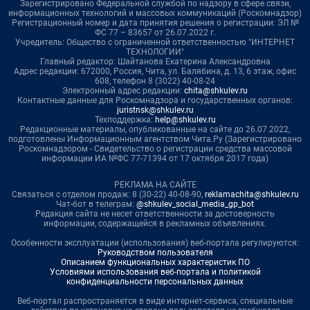
Зарегистрировано Федеральной службой по надзору в сфере связи,
информационных технологий и массовых коммуникаций (Роскомнадзор)
Регистрационный номер и дата принятия решения о регистрации: ЭЛ №
ФС 77 – 83657 от 26.07.2022 г.
Учредитель: Общество с ограниченной ответственностью "ИНТЕРНЕТ
ТЕХНОЛОГИИ"
Главный редактор: Шайтанова Екатерина Александровна
Адрес редакции: 672000, Россия, Чита, ул. Балябина, д. 13, 6 этаж, офис
608, телефон 8 (3022) 40-08-24
Электронный адрес редакции:
chita@shkulev.ru
Контактные данные для Роскомнадзора и государственных органов:
juristnsk@shkulev.ru
Техподдержка:
help@shkulev.ru
Редакционные материалы, опубликованные на сайте до 26.07.2022,
подготовлены Информационным агентством Чита.Ру (Зарегистрировано
Роскомнадзором - Свидетельство о регистрации средства массовой
информации ИА №ФС 77-71394 от 17 октября 2017 года)
РЕКЛАМА НА САЙТЕ
Связаться с отделом продаж: 8 (30-22) 40-08-90,
reklamachita@shkulev.ru
Чат-бот в телеграм:
@shkulev_social_media_gp_bot
Редакция сайта не несет ответственности за достоверность
информации, содержащейся в рекламных объявлениях.
Особенности эксплуатации (использования) веб-портала регулируются:
Руководством пользователя
Описанием функциональных характеристик ПО
Условиями использования веб-портала и политикой
конфиденциальности персональных данных
Веб-портал распространяется в виде интернет-сервиса, специальные