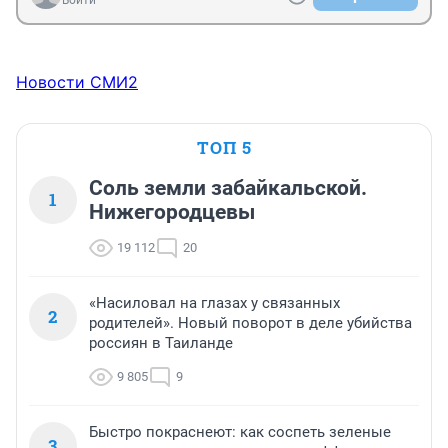
Войти
Новости СМИ2
ТОП 5
Соль земли забайкальской.
1
Нижегородцевы
19 112
20
«Насиловал на глазах у связанных
2
родителей». Новый поворот в деле убийства
россиян в Таиланде
9 805
9
Быстро покраснеют: как соспеть зеленые
3