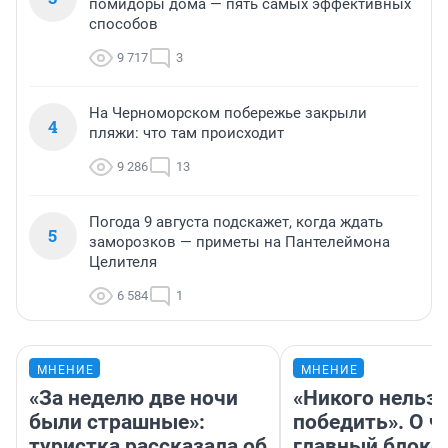
помидоры дома — пять самых эффективных
способов
9 717
3
На Черноморском побережье закрыли
4
пляжи: что там происходит
9 286
13
Погода 9 августа подскажет, когда ждать
5
заморозков — приметы на Пантелеймона
Целителя
6 584
1
МНЕНИЕ
МНЕНИЕ
«За неделю две ночи
«Никого нельз
были страшные»:
победить». О ч
туристка рассказала об
главный блокб