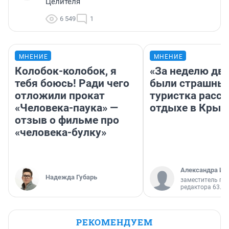
Целителя
6 549
1
МНЕНИЕ
МНЕНИЕ
Колобок-колобок, я
«За неделю две
тебя боюсь! Ради чего
были страшные
отложили прокат
туристка расск
«Человека-паука» —
отдыхе в Крым
отзыв о фильме про
«человека-булку»
Александра Ис
Надежда Губарь
заместитель гл
редактора 63.RU
РЕКОМЕНДУЕМ