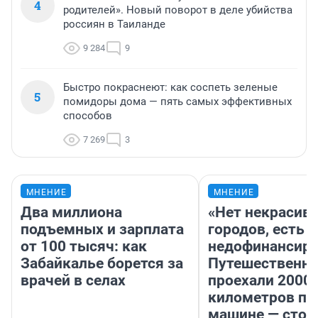
4
родителей». Новый поворот в деле убийства
россиян в Таиланде
9 284
9
Быстро покраснеют: как соспеть зеленые
5
помидоры дома — пять самых эффективных
способов
7 269
3
МНЕНИЕ
МНЕНИЕ
Два миллиона
«Нет некрасив
подъемных и зарплата
городов, есть
от 100 тысяч: как
недофинансиро
Забайкалье борется за
Путешественн
врачей в селах
проехали 2000
километров по 
машине — стои