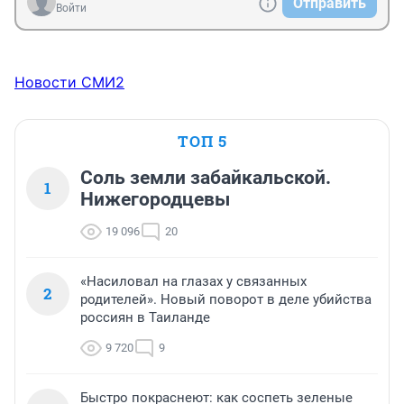
Отправить
Войти
Новости СМИ2
ТОП 5
Соль земли забайкальской.
1
Нижегородцевы
19 096
20
«Насиловал на глазах у связанных
2
родителей». Новый поворот в деле убийства
россиян в Таиланде
9 720
9
Быстро покраснеют: как соспеть зеленые