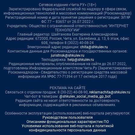
Сетевое издание «Чита.РУ» (18+)
Зарегистрировано Федеральной службой по надзору в сфере связи,
информационных технологий и массовых коммуникаций (Роскомнадзор)
Регистрационный номер и дата принятия решения о регистрации: ЭЛ №
ФС 77 – 83657 от 26.07.2022 г.
Учредитель: Общество с ограниченной ответственностью "ИНТЕРНЕТ
ТЕХНОЛОГИИ"
Главный редактор: Шайтанова Екатерина Александровна
Адрес редакции: 672000, Россия, Чита, ул. Балябина, д. 13, 6 этаж, офис
608, телефон 8 (3022) 40-08-24
Электронный адрес редакции:
chita@shkulev.ru
Контактные данные для Роскомнадзора и государственных органов:
juristnsk@shkulev.ru
Техподдержка:
help@shkulev.ru
Редакционные материалы, опубликованные на сайте до 26.07.2022,
подготовлены Информационным агентством Чита.Ру (Зарегистрировано
Роскомнадзором - Свидетельство о регистрации средства массовой
информации ИА №ФС 77-71394 от 17 октября 2017 года)
РЕКЛАМА НА САЙТЕ
Связаться с отделом продаж: 8 (30-22) 40-08-90,
reklamachita@shkulev.ru
Чат-бот в телеграм:
@shkulev_social_media_gp_bot
Редакция сайта не несет ответственности за достоверность
информации, содержащейся в рекламных объявлениях.
Особенности эксплуатации (использования) веб-портала регулируются:
Руководством пользователя
Описанием функциональных характеристик ПО
Условиями использования веб-портала и политикой
конфиденциальности персональных данных