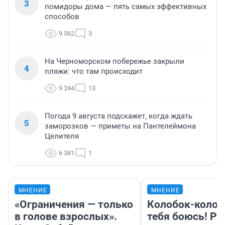
3
помидоры дома — пять самых эффективных
способов
9 562
3
На Черноморском побережье закрыли
4
пляжи: что там происходит
9 244
13
Погода 9 августа подскажет, когда ждать
5
заморозков — приметы на Пантелеймона
Целителя
6 381
1
МНЕНИЕ
МНЕНИЕ
«Ограничения — только
Колобок-колобо
в голове взрослых».
тебя боюсь! Ра