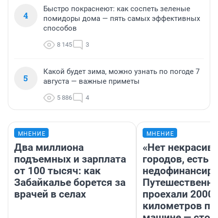
Быстро покраснеют: как соспеть зеленые
4
помидоры дома — пять самых эффективных
способов
8 145
3
Какой будет зима, можно узнать по погоде 7
5
августа — важные приметы
5 886
4
МНЕНИЕ
МНЕНИЕ
Два миллиона
«Нет некрасив
подъемных и зарплата
городов, есть
от 100 тысяч: как
недофинансиро
Забайкалье борется за
Путешественн
врачей в селах
проехали 2000
километров по 
машине — стои