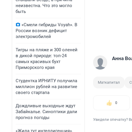
неизвестна. Что это могло
быть
«Смели гибриды Voyah». В
России возник дефицит
электромобилей
Тигры на пляже и 300 оленей
в дикой природе: топ-24
Анна Во
самых красивых бухт
Приморского края
Студентка ИРНИТУ получила
Маткапитал
С
миллион рублей на развитие
своего стартапа
0
Дождливые выходные ждут
Забайкалье. Синоптики дали
прогноз погоды
Увидели опечатку? В
«Жила тут интеллигенция».