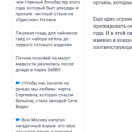
органы, которы
чем главный блокбастер этого
года, который бьет рекорды в
прокате: честный отзыв на
Еще одно огран
«Одиссею» Нолана
претендовать се
года. И в этой 
Лицевая гладь для чайников:
гайд от набора петель до
именно в конце 
первого готового изделия
соответствующе
Потоки похожей на мазут
жидкости разлились после
дождя в парке ЗабВО
«Чтобы нас носили на
ручках, мы любим»: нерпа
Сергеевна, которую спасли
бельком, стала звездой Сети.
Видео
Всю Москву напугал
загадочный взрыв: его звук
слышали везде, а причина