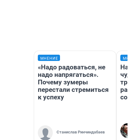
МНЕНИЕ
МНЕНИ
«Надо радоваться, не
Насле
надо напрягаться».
чудом
Почему зумеры
транс
перестали стремиться
разне
к успеху
совет
Станислав Ринчиндабаев