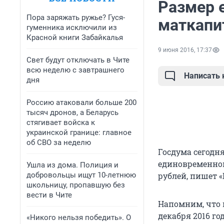
Размер 
Пора заряжать ружье? Гуся-
маткапит
гуменника исключили из
Красной книги Забайкалья
9 июня 2016, 17:37
Свет будут отключать в Чите
всю неделю с завтрашнего
Написать
дня
Россию атаковали больше 200
тысяч дронов, а Беларусь
стягивает войска к
украинской границе: главное
об СВО за неделю
Госдума сегодня
единовременной
Ушла из дома. Полиция и
добровольцы ищут 10-летнюю
рублей, пишет «
школьницу, пропавшую без
вести в Чите
Напомним, что 
декабря 2016 го
«Никого нельзя победить». О