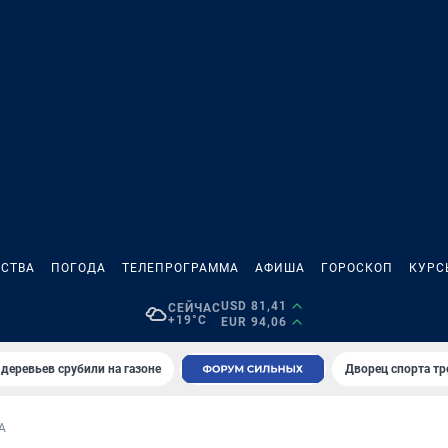
СТВА
ПОГОДА
ТЕЛЕПРОГРАММА
АФИША
ГОРОСКОП
КУРС
USD 81,41
СЕЙЧАС
+19°C
EUR 94,06
 деревьев срубили на газоне
Дворец спорта т
А