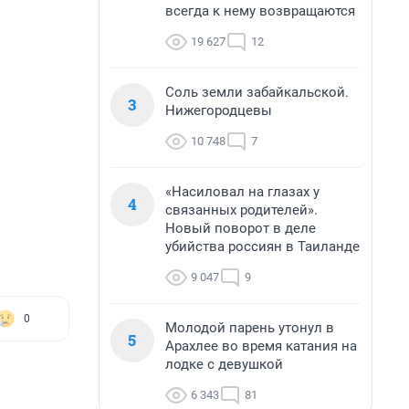
всегда к нему возвращаются
19 627
12
Соль земли забайкальской.
3
Нижегородцевы
10 748
7
«Насиловал на глазах у
4
связанных родителей».
Новый поворот в деле
убийства россиян в Таиланде
9 047
9
0
Молодой парень утонул в
5
Арахлее во время катания на
лодке с девушкой
6 343
81