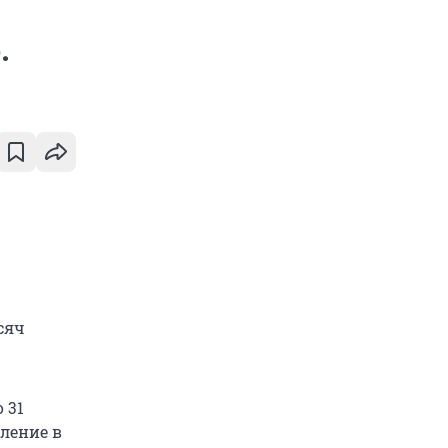
.
сяч
 31
вление в