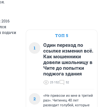
ря.
 2016
ился
ля подачи
ТОП 5
Один переход по
1
ссылке изменил всё.
Как мошенники
довели школьницу в
Чите до попытки
поджога здания
25 152
52
«Не привози их мне в третий
2
раз». Читинец 40 лет
разводит голубей, которые