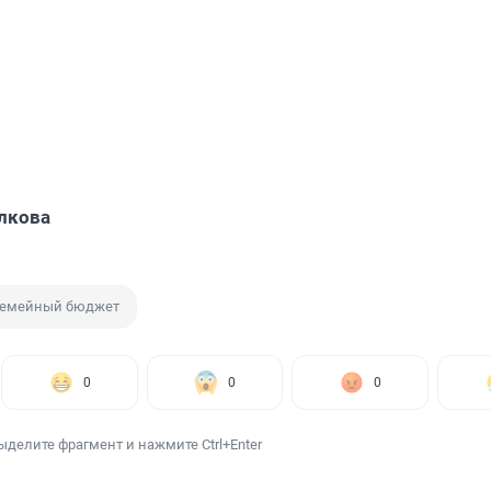
лкова
емейный бюджет
0
0
0
ыделите фрагмент и нажмите Ctrl+Enter