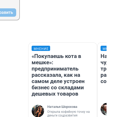
равить
МНЕНИЕ
МНЕНИ
«Покупаешь кота в
Насле
мешке»:
чудом
предприниматель
транс
рассказала, как на
разне
самом деле устроен
совет
бизнес со складами
дешевых товаров
Наталья Шорохова
Открыла кофейную точку на
деньги соцразвития