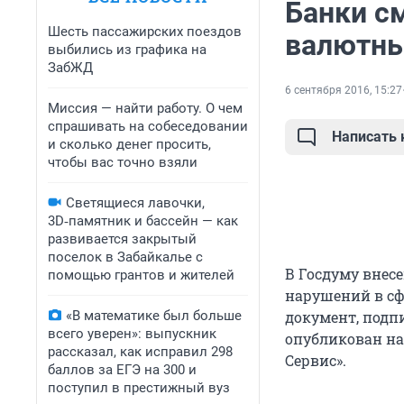
Банки см
Шесть пассажирских поездов
валютны
выбились из графика на
ЗабЖД
6 сентября 2016, 15:27
Миссия — найти работу. О чем
спрашивать на собеседовании
Написать
и сколько денег просить,
чтобы вас точно взяли
Светящиеся лавочки,
3D‑памятник и бассейн — как
развивается закрытый
поселок в Забайкалье с
В Госдуму внес
помощью грантов и жителей
нарушений в сф
«В математике был больше
документ, под
всего уверен»: выпускник
опубликован на
рассказал, как исправил 298
Сервис».
баллов за ЕГЭ на 300 и
поступил в престижный вуз