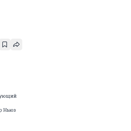
твующий
р Ньюз