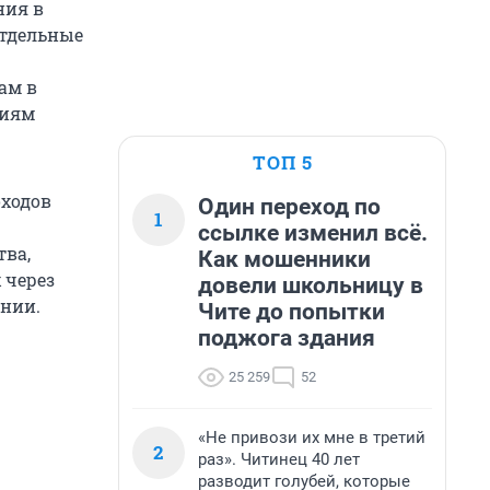
ния в
отдельные
ам в
ниям
ТОП 5
оходов
Один переход по
1
ссылке изменил всё.
тва,
Как мошенники
 через
довели школьницу в
ении.
Чите до попытки
поджога здания
25 259
52
«Не привози их мне в третий
2
раз». Читинец 40 лет
разводит голубей, которые