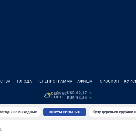
СТВА
ПОГОДА
ТЕЛЕПРОГРАММА
АФИША
ГОРОСКОП
КУРС
USD 82,17
СЕЙЧАС
+18°C
EUR 94,84
 погоды на выходные
Кучу деревьев срубили н
А