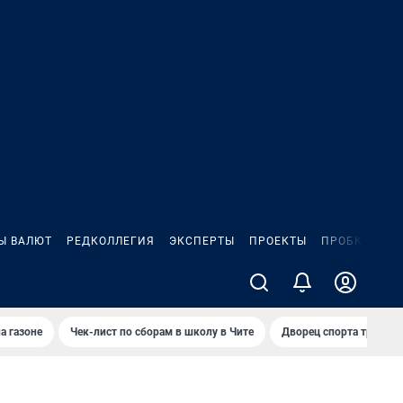
Ы ВАЛЮТ
РЕДКОЛЛЕГИЯ
ЭКСПЕРТЫ
ПРОЕКТЫ
ПРОБКИ
ИГ
а газоне
Чек-лист по сборам в школу в Чите
Дворец спорта требую