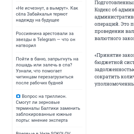
Подготовленный
«Не исчезнут, а вымрут». Как
Кодекс об адми
сёла Забайкалья теряют
административ
надежду на будущее
операций. Это 
проведении вал
Россиянина арестовали за
валютного зако
звезды в Telegram — что он
натворил
«Принятие зако
Пойти в баню, запрыгнуть на
бюджетной сист
лошадь или залечь в спа?
задолженностью
Узнали, что помогает
сократить коли
читинцам перезагрузиться
после рабочих будней
уполномоченные
Вопрос на триллион.
Смогут ли зерновые
терминалы Балтики заменить
заблокированные южные
порты: мнение эксперта
Впервые в Чите SOKOLOV