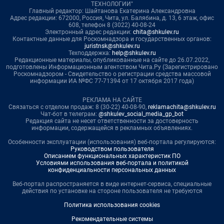
ТЕХНОЛОГИИ"
Главный редактор: Шайтанова Екатерина Александровна
Адрес редакции: 672000, Россия, Чита, ул. Балябина, д. 13, 6 этаж, офис
608, телефон 8 (3022) 40-08-24
Электронный адрес редакции:
chita@shkulev.ru
Контактные данные для Роскомнадзора и государственных органов:
juristnsk@shkulev.ru
Техподдержка:
help@shkulev.ru
Редакционные материалы, опубликованные на сайте до 26.07.2022,
подготовлены Информационным агентством Чита.Ру (Зарегистрировано
Роскомнадзором - Свидетельство о регистрации средства массовой
информации ИА №ФС 77-71394 от 17 октября 2017 года)
РЕКЛАМА НА САЙТЕ
Связаться с отделом продаж: 8 (30-22) 40-08-90,
reklamachita@shkulev.ru
Чат-бот в телеграм:
@shkulev_social_media_gp_bot
Редакция сайта не несет ответственности за достоверность
информации, содержащейся в рекламных объявлениях.
Особенности эксплуатации (использования) веб-портала регулируются:
Руководством пользователя
Описанием функциональных характеристик ПО
Условиями использования веб-портала и политикой
конфиденциальности персональных данных
Веб-портал распространяется в виде интернет-сервиса, специальные
действия по установке на стороне пользователя не требуются
Политика использования cookies
Рекомендательные системы