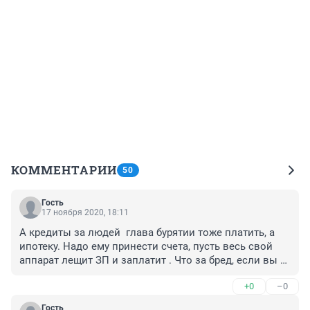
КОММЕНТАРИИ
50
Гость
17 ноября 2020, 18:11
А кредиты за людей  глава бурятии тоже платить, а  
ипотеку. Надо ему принести счета, пусть весь свой 
аппарат лещит ЗП и заплатит . Что за бред, если вы 
решили закрыть, закройте всех, чтобы все сели в 
+0
–0
жопень и тогда быстро все пойдёт на поправку.. Кто 
вирус то переносит.. Вы реально думаете что это 
Гость