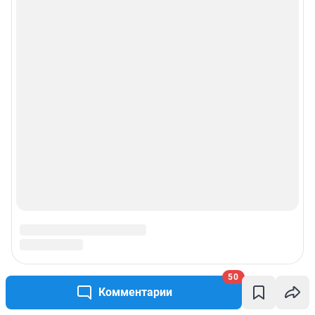
Реклама на сайте
Прайс-лист
О компании
Наши награды
Наши вакансии
Техподдержка
Предвыборная агитация
Статистика канала в MAX
50
Комментарии
Все города сети