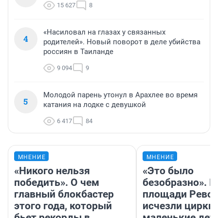
15 627
8
«Насиловал на глазах у связанных
4
родителей». Новый поворот в деле убийства
россиян в Таиланде
9 094
9
Молодой парень утонул в Арахлее во время
5
катания на лодке с девушкой
6 417
84
МНЕНИЕ
МНЕНИЕ
«Никого нельзя
«Это было
победить». О чем
безобразно». П
главный блокбастер
площади Рево
этого года, который
исчезли цирки 
бьет рекорды в
маленькие дет