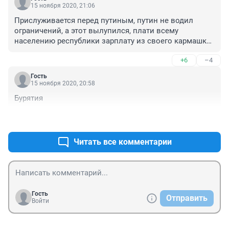
общепит и развлечение. Офис в журавгях 80 болеет, 
15 ноября 2020, 21:06
сервико таде история. Блеф, полнейшыэиц блеф а не 
Прислуживается перед путиным, путин не водил 
действия.. И это. Одно увидеть бклнт в цифрах, не 
ограничений, а этот вылупился, плати всему 
поменяется.. Когда закрыли клубы итд.. Что было, 
населению республики зарплату из своего кармашка 
Рост.
бездонного, набитыми народными деньгами
+6
–4
Гость
15 ноября 2020, 20:58
Бурятия 
+0
–0
Читать все комментарии
Гость
Отправить
Войти