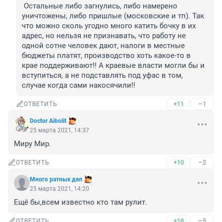
 Остальные либо загнулись, либо намерено 
уничтожены, либо пришлые (московские и тп). Так 
что можно сколь угодно много катить бочку в их 
адрес, но нельзя не признавать, что работу не 
одной сотне человек дают, налоги в местные 
бюджеты платят, производство хоть какое-то в 
крае поддерживают!! А краевые власти могли бы и 
вступиться, а не подставлять под уфас в том, 
случае когда сами накосячили!!
+11
–1
ОТВЕТИТЬ
Doctor Aibolit
25 марта 2021, 14:37
Миру Мир. 
+10
–2
ОТВЕТИТЬ
Много ратных дел
25 марта 2021, 14:20
Ещё бы,всем известно кто там рулит.
+18
–5
ОТВЕТИТЬ