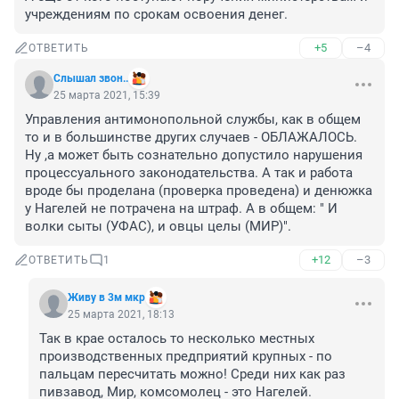
учреждениям по срокам освоения денег.
+5
–4
ОТВЕТИТЬ
Слышал звон..
25 марта 2021, 15:39
Управления антимонопольной службы, как в общем 
то и в большинстве других случаев - ОБЛАЖАЛОСЬ. 
Ну ,а может быть сознательно допустило нарушения 
процессуального законодательства. А так и работа 
вроде бы проделана (проверка проведена) и денюжка 
у Нагелей не потрачена на штраф. А в общем: " И 
волки сыты (УФАС), и овцы целы (МИР)".
+12
–3
ОТВЕТИТЬ
1
Живу в 3м мкр
25 марта 2021, 18:13
Так в крае осталось то несколько местных 
производственных предприятий крупных - по 
пальцам пересчитать можно! Среди них как раз 
пивзавод, Мир, комсомолец - это Нагелей.  