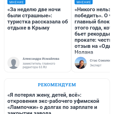
МНЕНИЕ
МНЕНИЕ
«За неделю две ночи
«Никого нельз
были страшные»:
победить». О ч
туристка рассказала об
главный блокб
отдыхе в Крыму
этого года, ко
бьет рекорды 
прокате: честн
отзыв на «Оди
Нолана
Александра Исмайлова
Стас Соколов
заместитель главного
Эксперт
редактора 63.RU
РЕКОМЕНДУЕМ
«Я потерял жену, детей, всё»:
откровения экс-рабочего уфимской
«Лампочки» о долгах по зарплате и
закрытии завода