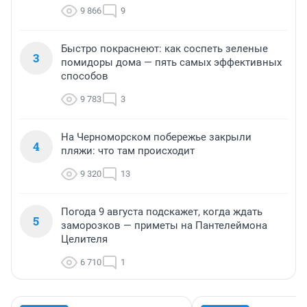
9 866
9
Быстро покраснеют: как соспеть зеленые
3
помидоры дома — пять самых эффективных
способов
9 783
3
На Черноморском побережье закрыли
4
пляжи: что там происходит
9 320
13
Погода 9 августа подскажет, когда ждать
5
заморозков — приметы на Пантелеймона
Целителя
6 710
1