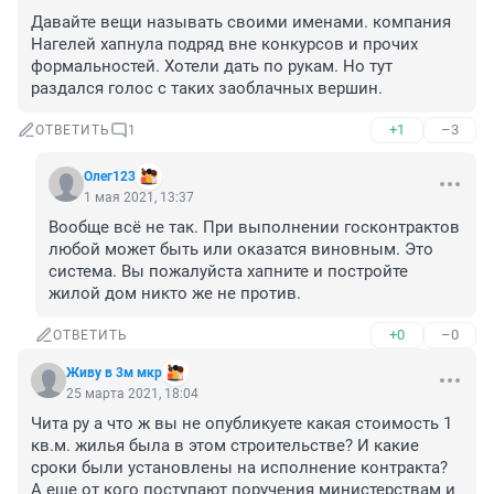
Давайте вещи называть своими именами. компания 
Нагелей хапнула подряд вне конкурсов и прочих 
формальностей. Хотели дать по рукам. Но тут 
раздался голос с таких заоблачных вершин. 
+1
–3
ОТВЕТИТЬ
1
Олег123
1 мая 2021, 13:37
Вообще всё не так. При выполнении госконтрактов 
любой может быть или оказатся виновным. Это 
система. Вы пожалуйста хапните и постройте 
жилой дом никто же не против.
+0
–0
ОТВЕТИТЬ
Живу в 3м мкр
25 марта 2021, 18:04
Чита ру а что ж вы не опубликуете какая стоимость 1 
кв.м. жилья была в этом строительстве? И какие 
сроки были установлены на исполнение контракта?  
А еще от кого поступают поручения министерствам и 