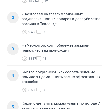
18 982
19
«Насиловал на глазах у связанных
2
родителей». Новый поворот в деле убийства
россиян в Таиланде
9 438
9
На Черноморском побережье закрыли
3
пляжи: что там происходит
8 887
13
Быстро покраснеют: как соспеть зеленые
4
помидоры дома — пять самых эффективных
способов
8 663
3
Какой будет зима, можно узнать по погоде 7
5
августа — важные приметы