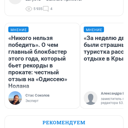
5 935
4
МНЕНИЕ
МНЕНИЕ
«Никого нельзя
«За неделю две
победить». О чем
были страшные
главный блокбастер
туристка расск
этого года, который
отдыхе в Крым
бьет рекорды в
прокате: честный
отзыв на «Одиссею»
Нолана
Александра Ис
Стас Соколов
заместитель гл
Эксперт
редактора 63.RU
РЕКОМЕНДУЕМ