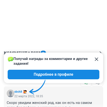
КОММЕНТАРИИ
3
Получай награды за комментарии и другие 
задания!
Гость
28 марта 2022, 19:18
Подробнее в профиле
Бункерный, надеюсь, прикупил немного
+0
–0
sbchit
22 марта 2022, 18:35
Скоро увидим женский род, как он есть на самом 