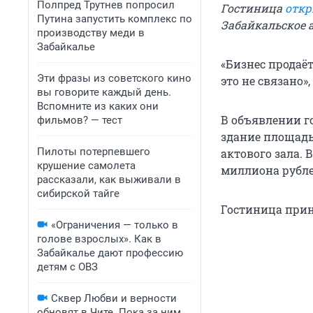
Полпред Трутнев попросил
Гостиница
откр
Путина запустить комплекс по
Забайкальское 
производству меди в
Забайкалье
«Бизнес продаё
Эти фразы из советского кино
это не связано»,
вы говорите каждый день.
Вспомните из каких они
В объявлении г
фильмов? — тест
здание площадь
Пилоты потерпевшего
актового зала. 
крушение самолета
миллиона рубле
рассказали, как выживали в
сибирской тайге
Гостиница при
«Ограничения — только в
голове взрослых». Как в
Забайкалье дают профессию
детям с ОВЗ
Сквер Любви и верности
обновят в Чите. Пока за ним