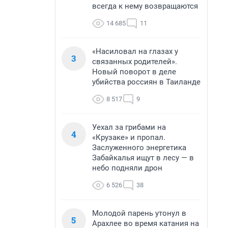
всегда к нему возвращаются
14 685
11
«Насиловал на глазах у
3
связанных родителей».
Новый поворот в деле
убийства россиян в Таиланде
8 517
9
Уехал за грибами на
4
«Крузаке» и пропал.
Заслуженного энергетика
Забайкалья ищут в лесу — в
небо подняли дрон
6 526
38
Молодой парень утонул в
5
Арахлее во время катания на