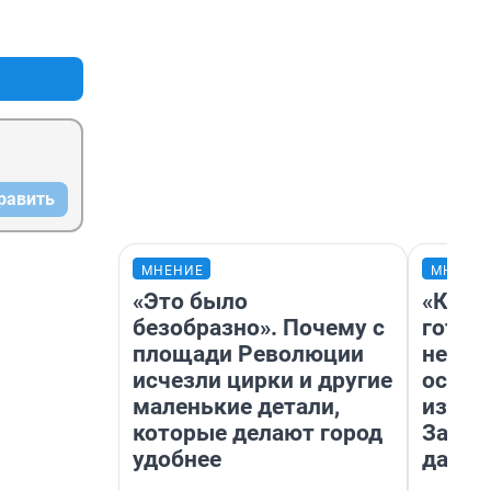
+12
–0
равить
МНЕНИЕ
МНЕНИ
«Это было
«Кажд
безобразно». Почему с
готов
площади Революции
неуро
исчезли цирки и другие
осень
маленькие детали,
избави
которые делают город
Зачем
удобнее
дачу