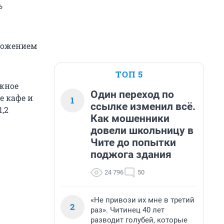
ь
оложением
ТОП 5
ажное
Один переход по
е кафе и
1
ссылке изменил всё.
,2
Как мошенники
довели школьницу в
Чите до попытки
поджога здания
24 796
50
«Не привози их мне в третий
2
раз». Читинец 40 лет
разводит голубей, которые