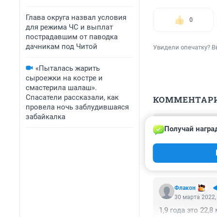
Глава округа назвал условия
0
для режима ЧС и выплат
пострадавшим от паводка
дачникам под Читой
Увидели опечатку? В
«Пыталась жарить
сыроежки на костре и
смастерила шалаш».
Спасатели рассказали, как
КОММЕНТАР
провела ночь заблудившаяся
забайкалка
Гость
Получай награ
30 марта 2022,
На сколько я зн
ремонт там дела
Флакон
30 марта 2022,
1,9 года это 22,8