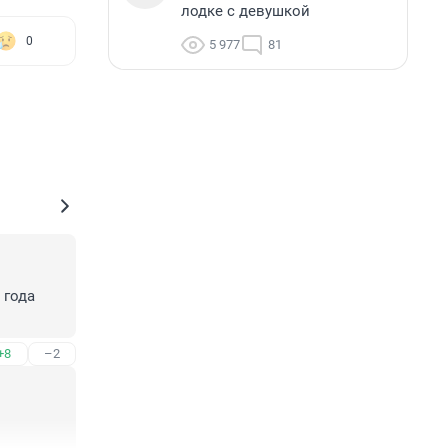
лодке с девушкой
0
5 977
81
года 
+8
–2