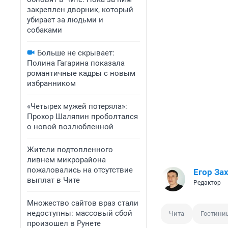
закреплен дворник, который
убирает за людьми и
собаками
Больше не скрывает:
Полина Гагарина показала
романтичные кадры с новым
избранником
«Четырех мужей потеряла»:
Прохор Шаляпин проболтался
о новой возлюбленной
Жители подтопленного
ливнем микрорайона
пожаловались на отсутствие
Егор За
выплат в Чите
Редактор
Множество сайтов враз стали
недоступны: массовый сбой
Чита
Гостини
произошел в Рунете