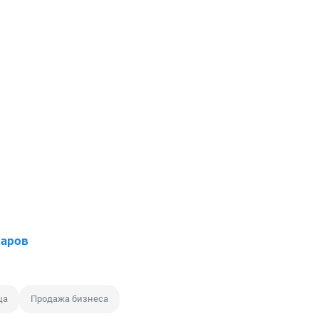
харов
ца
Продажа бизнеса