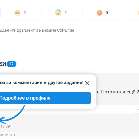
0
0
0
ыделите фрагмент и нажмите Ctrl+Enter
ИИ
12
ды за комментарии и другие задания!
 15:30
аю Оно стояло без отопления несколько лет. Потом они ещё 2 
Подробнее в профиле
ли 
 15:09
 месяца.