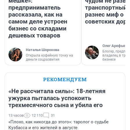
мешке»:
чудом не разва
предприниматель
транспортный 
рассказала, как на
разнес миф о 
самом деле устроен
советских доро
бизнес со складами
дешевых товаров
Олег Арефьев
Наталья Шорохова
Блогер, предпри
Открыла кофейную точку на
владелец в тра
деньги соцразвития
бизнесе
РЕКОМЕНДУЕМ
«Не рассчитала силы»: 18-летняя
ужурка пыталась успокоить
трехмесячного сына и убила его
13 часов
12 110
31
«Плохо, как никогда до этого»: таролог о судьбе
Кузбасса и его жителей в августе