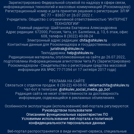
Зарегистрировано Федеральной службой по надзору в сфере связи,
информационных технологий и массовых коммуникаций (Роскомнадзор)
Регистрационный номер и дата принятия решения о регистрации: ЭЛ №
ФС 77 – 83657 от 26.07.2022 г.
Учредитель: Общество с ограниченной ответственностью "ИНТЕРНЕТ
ТЕХНОЛОГИИ"
Главный редактор: Шайтанова Екатерина Александровна
Адрес редакции: 672000, Россия, Чита, ул. Балябина, д. 13, 6 этаж, офис
608, телефон 8 (3022) 40-08-24
Электронный адрес редакции:
chita@shkulev.ru
Контактные данные для Роскомнадзора и государственных органов:
juristnsk@shkulev.ru
Техподдержка:
help@shkulev.ru
Редакционные материалы, опубликованные на сайте до 26.07.2022,
подготовлены Информационным агентством Чита.Ру (Зарегистрировано
Роскомнадзором - Свидетельство о регистрации средства массовой
информации ИА №ФС 77-71394 от 17 октября 2017 года)
РЕКЛАМА НА САЙТЕ
Связаться с отделом продаж: 8 (30-22) 40-08-90,
reklamachita@shkulev.ru
Чат-бот в телеграм:
@shkulev_social_media_gp_bot
Редакция сайта не несет ответственности за достоверность
информации, содержащейся в рекламных объявлениях.
Особенности эксплуатации (использования) веб-портала регулируются:
Руководством пользователя
Описанием функциональных характеристик ПО
Условиями использования веб-портала и политикой
конфиденциальности персональных данных
Веб-портал распространяется в виде интернет-сервиса, специальные