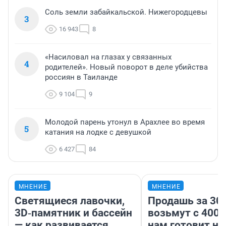
Соль земли забайкальской. Нижегородцевы
3
16 943
8
«Насиловал на глазах у связанных
4
родителей». Новый поворот в деле убийства
россиян в Таиланде
9 104
9
Молодой парень утонул в Арахлее во время
5
катания на лодке с девушкой
6 427
84
МНЕНИЕ
МНЕНИЕ
Светящиеся лавочки,
Продашь за 300
3D‑памятник и бассейн
возьмут с 4000
— как развивается
нам готовит н