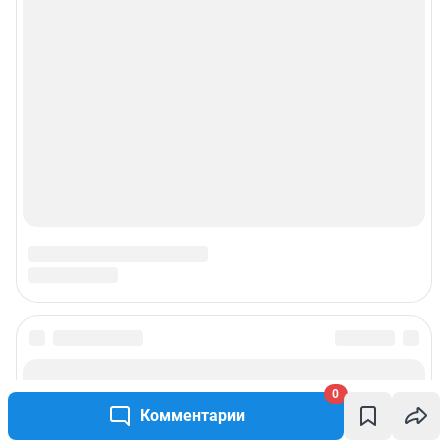
Условиями использования веб-портала и политикой
конфиденциальности персональных данных
Веб-портал распространяется в виде интернет-сервиса, специальные
действия по установке на стороне пользователя не требуются
Политика использования cookies
Рекомендательные системы
Пользовательское соглашение сервиса «Подписка без баннерной
рекламы»
© ООО «Интернет Технологии»
0
Комментарии