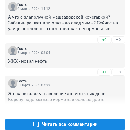
Гость
6 марта 2024, 14:12
А что с злаполучной машзаводской кочегаркой? 
Забелин решает или опять до след зимы? Сейчас на 
улице потеплело, а они топят как ненормальные. 
Неужели нельзя за этим следить? Ночью можно и 
+0
–0
пореже уголь в топку бросать!
Гость
5 марта 2024, 08:04
ЖКХ - новая нефть
+1
–0
Гость
5 марта 2024, 07:33
Это капитализм, население это источник денег. 
Корову надо меньше кормить и больше доить
+1
–0
Читать все комментарии