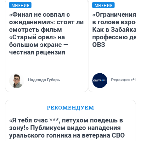
МНЕНИЕ
МНЕНИЕ
«Финал не совпал с
«Ограничения 
ожиданиями»: стоит ли
в голове взрос
смотреть фильм
Как в Забайка
«Старый орел» на
профессию дет
большом экране —
ОВЗ
честная рецензия
Надежда Губарь
Редакция «Чит
РЕКОМЕНДУЕМ
«Я тебя счас ***, петухом поедешь в
зону!» Публикуем видео нападения
уральского гопника на ветерана СВО