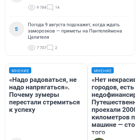
9 784
14
Погода 9 августа подскажет, когда ждать
5
заморозков — приметы на Пантелеймона
Целителя
7 707
2
МНЕНИЕ
МНЕНИЕ
«Надо радоваться, не
«Нет некрасив
надо напрягаться».
городов, есть
Почему зумеры
недофинансиро
перестали стремиться
Путешественн
к успеху
проехали 2000
километров по 
машине — стои
того