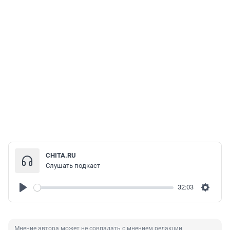
CHITA.RU
Слушать подкаст
32:03
Play
Settin
Мнение автора может не совпадать с мнением редакции