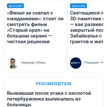
МНЕНИЕ
МНЕНИЕ
«Финал не совпал с
Светящиеся ла
ожиданиями»: стоит ли
3D‑памятник и
смотреть фильм
— как развивае
«Старый орел» на
закрытый посе
большом экране —
Забайкалье с 
честная рецензия
грантов и жите
Надежда Губарь
Редакция «Чит
РЕКОМЕНДУЕМ
Выжившая после атаки с кислотой
петербурженка выписалась из
больницы